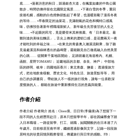
底…… •漫著詩意的秋日，踩過銀杏大道，在楓葉如畫的中島公園
散步，時間彷彿停留在北國限定風景…… •下著白雪的冬季，重回
疫後札幌，感動的白色燈飾節點起了希望，也溫暖鼓勵了漫長冬夜
的等待…… •早春限定的油菜花，充滿朝氣的花色和獨特口感風
味，彷彿預告著新年裡職場新鮮人、新年級生先苦後甘的人生之
味…… •不起眼的民宅，竟是榮登米其林推薦、有「日本最北、最
難到達的美味拉麵店」，舌尖上傳來的濃郁口感，是花費兩天一夜
才能吃到的幸福之味…… •在東北的青森奧入瀨溪流騎乘，除了聽
見遠處溪流和綠林透出的蟲鳴聲，還能聽見自己徹底融入自然美景
的心跳…… 從關東千葉地區開始， 足跡踏遍北海道稚內、札幌、
函館、星野TOMAMU； 近畿地區的京都、奈良、神戶； 中部地
區的靜岡、岐阜；四國地區香川；東北青森、鹽釜； 透過慢旅方
式，把在地飲食樣貌、歷史文化、特色生活、旅遊景點等等， 用
自己的步調書寫， 帶給旅人不一樣的旅行視角，讓每一位喜歡深
度慢旅的人， 都能在旅途中重新獲得生活的意義與能量。
作者介紹
作者介紹 作者簡介 姓名：Chien倩。日日常(李儀倩)為了想留下一
段不同的人生經歷而赴日，原本只想留學半年，卻在因緣際會下踏
入日本職場，一路從留學、打工、就職，如闖關般的在日本過了六
年歲月。目前移居至南半球，繼續透過影像與文字，記錄一段段旅
居時光的珍貴回憶與觀察發現，傳遞旅行與日常的感動。FB：