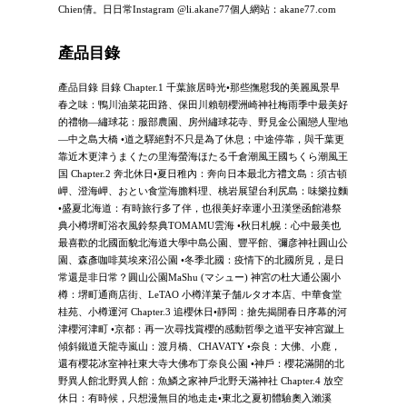
Chien倩。日日常Instagram @li.akane77個人網站：akane77.com
產品目錄
產品目錄 目錄 Chapter.1 千葉旅居時光•那些撫慰我的美麗風景早
春之味：鴨川油菜花田路、保田川賴朝櫻洲崎神社梅雨季中最美好
的禮物—繡球花：服部農園、房州繡球花寺、野見金公園戀人聖地
—中之島大橋 •道之驛絕對不只是為了休息；中途停靠，與千葉更
靠近木更津うまくたの里海螢海ほたる千倉潮風王國ちくら潮風王
国 Chapter.2 奔北休日•夏日稚內：奔向日本最北方禮文島：須古頓
岬、澄海岬、おとい食堂海膽料理、桃岩展望台利尻島：味樂拉麵
•盛夏北海道：有時旅行多了伴，也很美好幸運小丑漢堡函館港祭
典小樽堺町浴衣風鈴祭典TOMAMU雲海 •秋日札幌：心中最美也
最喜歡的北國面貌北海道大學中島公園、豐平館、彌彦神社圓山公
園、森彥咖啡莫埃來沼公園 •冬季北國：疫情下的北國所見，是日
常還是非日常？圓山公園MaShu (マシュー) 神宮の杜大通公園小
樽：堺町通商店街、LeTAO 小樽洋菓子舗ルタオ本店、中華食堂
桂苑、小樽運河 Chapter.3 追櫻休日•靜岡：搶先揭開春日序幕的河
津櫻河津町 •京都：再一次尋找賞櫻的感動哲學之道平安神宮蹴上
傾斜鐵道天龍寺嵐山：渡月橋、CHAVATY •奈良：大佛、小鹿，
還有櫻花冰室神社東大寺大佛布丁奈良公園 •神戶：櫻花滿開的北
野異人館北野異人館：魚鱗之家神戶北野天滿神社 Chapter.4 放空
休日：有時候，只想漫無目的地走走•東北之夏初體驗奧入瀨溪