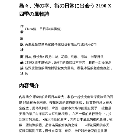
島々、海の幸、街の日常に出会う 2190 X
四季の風物詩
作
Chien倩。日日常(李儀倩)
者
出
版
英屬蓋曼群島商家庭傳媒股份有限公司城邦分公司
社
商
日本, 慢慢旅: 遇見山城、花季、島嶼、海味、街景日常,
品
2190X四季風物詩：用6年的旅居日本時光，和你一起慢慢創
描
造深度旅遊的回憶體驗被兔兔圍繞、櫻花沐浴的超療癒撫慰，
述
欣
內容簡介
內容簡介 用6年的旅居日本時光，和你一起慢慢創造深度旅遊的回
憶 體驗被兔兔圍繞、櫻花沐浴的超療癒撫慰， 欣賞祭典煙火在天
空綻放，用傳統舞蹈、啤酒、攤食市集烙印的難忘夏季， 擁抱最
美麗的瀨戶內海藍和大豆島橄欖綠， 在不一樣的旅行視角中，找
到旅行的意義。 •海水湛藍的夏季，奔向日本最北的稚內島嶼，收
藏一望無際的藍、品嘗滿滿的鮮美海之味…… •櫻花滿開的春天，
從靜岡揭開序幕，慢慢在京都、奈良、神戶將粉嫩花雨盡收眼