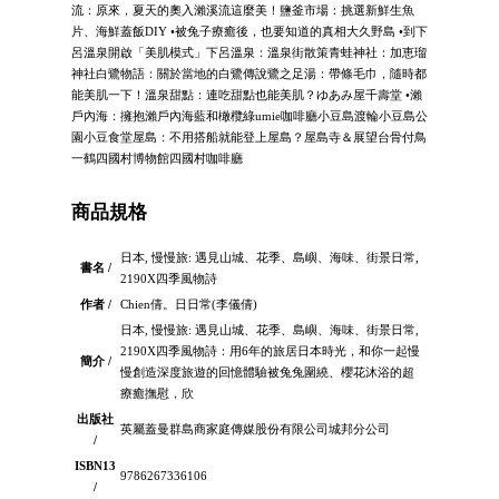
流：原來，夏天的奧入瀨溪流這麼美！鹽釜市場：挑選新鮮生魚
片、海鮮蓋飯DIY •被兔子療癒後，也要知道的真相大久野島 •到下
呂溫泉開啟「美肌模式」下呂溫泉：溫泉街散策青蛙神社：加恵瑠
神社白鷺物語：關於當地的白鷺傳說鷺之足湯：帶條毛巾，隨時都
能美肌一下！溫泉甜點：連吃甜點也能美肌？ゆあみ屋千壽堂 •瀨
戶內海：擁抱瀨戶內海藍和橄欖綠umie咖啡廳小豆島渡輪小豆島公
園小豆食堂屋島：不用搭船就能登上屋島？屋島寺＆展望台骨付鳥
一鶴四國村博物館四國村咖啡廳
商品規格
日本, 慢慢旅: 遇見山城、花季、島嶼、海味、街景日常,
書名 /
2190X四季風物詩
作者 /
Chien倩。日日常(李儀倩)
日本, 慢慢旅: 遇見山城、花季、島嶼、海味、街景日常,
2190X四季風物詩：用6年的旅居日本時光，和你一起慢
簡介 /
慢創造深度旅遊的回憶體驗被兔兔圍繞、櫻花沐浴的超
療癒撫慰，欣
出版社
英屬蓋曼群島商家庭傳媒股份有限公司城邦分公司
/
ISBN13
9786267336106
/