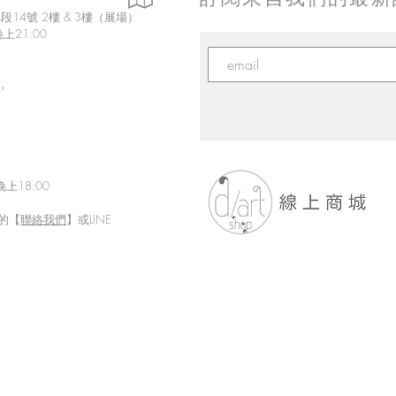
14號 2樓 & 3樓（展場）
上21:00
，
上18:00
的【
聯絡我們
】或LINE
「Fusion Impact｜岩本ゼロゴ
Eth
台灣初個展」展現にじさんじ
展【
豐富魅力的日本實力派畫師岩
本ゼロゴ首次台灣初個展