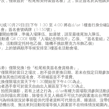
一次，僅限簽於『松尾裕美特製簽名板』上，禁止簽名於其他購
六)或10月29日(日)下午 1:30 至 4:00 將在d/art 1樓進行身
簽名會』簽名會號碼牌（1-150號）。
rt 1樓開始整隊，準備入場隊伍。如過號，請至最後尾加入隊伍。
台憑活動通 QR CODE 領取『入場紀念明信片』乙張、『簽名套組』
份、活動限定托特包乙個、隨機不挑款壓克力吊飾乙個）
劵」上的號碼順序等候安排至3樓簽名活動會場。
格劵）僅限兌換1份『松尾裕美簽名會資格劵』。
皆僅限用於當日之場次，恕不提供更換日期。若未在指定日期參
參加其他日程簽名會、不得補簽並不予退費。
換僅限場次當天下午1:30開始至下午4:00為止。
者憑手章可於當天自由出入展區至下午5:30為止。
拍照與攝影，若有上述之行為，d/art有權力當場取消參與活動
親自到場出席活動，除發生天災人禍或不可抗力的因素進出台灣
列為特殊狀況於事前提供代理者資料可代替出席。睡過頭、沒帶
登機出境、無法來到活動現場等個人因素皆不在特殊情況範圍內