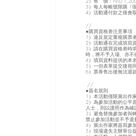
2）售　價：NTD 1,20
3）每人每帳號限購 1
4）活動通付款之後會取得
//
●購買資格劵注意事項
1）違反規定重複購票
2）活動通在完成填寫
3）請在購買資格劵時
時，將不予入場、亦不
4）填寫資料提供的本
5）一但表單提交後視同
6）票券售出後無法退
 //
●簽名規則
1）本活動僅限展出作
2）為參加活動的公平
人士，則以護照作為確認
3）避免替換參加者與
禁止參加活動並不予退
4）展出作家將簽寫參加
5）現場遺失主辦單位