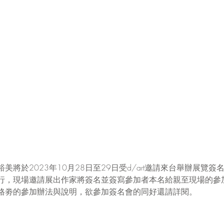
將於2023年10月28日至29日受d/art邀請來台舉辦展覽簽
行，現場邀請展出作家將簽名並簽寫參加者本名給親至現場的參
格劵的參加辦法與說明，欲參加簽名會的同好還請詳閱。