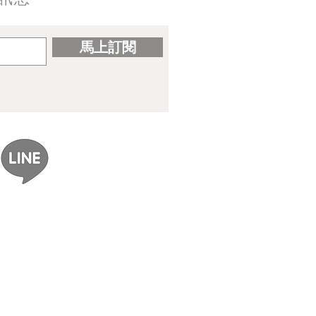
馬上訂閱
ereal｜gomzi畫集出版紀念
展覽資訊整理】