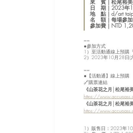
來　賓｜松尾裕美
日　期｜2023年1
地　點｜d/art 
名　額｜每場參加人
參加費｜NTD 1,2
==
●參加方式
1）至活動通線上預購『
2）2023年10月28日(
==
●【活動通】線上預購
🔗購票連結
《山茶花之月│松尾裕美台灣
https://www.accupass
《山茶花之月│松尾裕美台灣
https://www.accupass
1）販售日：2023年10