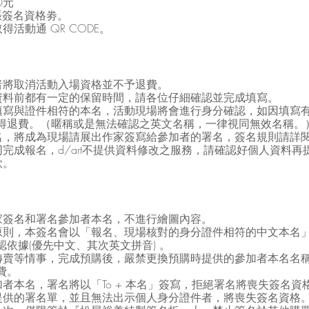
0元
張簽名資格劵。
活動通 QR CODE。
者將取消活動入場資格並不予退費。
資料前都有一定的保留時間，請各位仔細確認並完成填寫。
填寫與證件相符的本名，活動現場將會進行身分確認，如因填寫
得退費。（暱稱或是無法確認之英文名稱，一律視同無效名稱。
名，將成為現場請展出作家簽寫給參加者的署名，簽名規則請詳
完成報名，d/art不提供資料修改之服務，請確認好個人資料再
款。
家簽名和署名參加者本名，不進行繪圖內容。
原則，本簽名會以「報名、現場核對的身分證件相符的中文本名
依據(優先中文、其次英文拼音) 。
轉賣等情事，完成預購後，嚴禁更換預購時提供的參加者本名名
費。
者本名，署名將以「To + 本名」簽寫，拒絕署名將喪失簽名資
提供的署名單，並且無法出示個人身分證件者，將喪失簽名資格