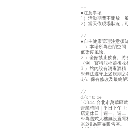
==
●注意事項
1）活動期間不開放一
2）當天依現場狀況，
//
●自主健康管理注意須
1.）本場所為密閉空
低染疫風險。
2.）全館禁止飲食。
（例：寶特瓶栓蓋後收
3.）館內設有消毒酒
※無法遵守上述規則之參
d/art保有修改及最終
//
d/art taipei
10844 台北市萬華區
營業時間｜平日下午 1:3
店定休日｜週一、週二
※為舊式大樓無設置電
※2樓為商品販售區。