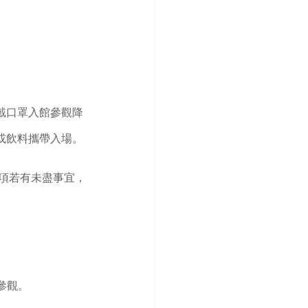
戴口罩入館參觀降
或飲料攜帶入場。
事項若有未盡事宜，
參觀。