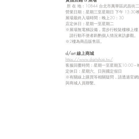
所
在 地：10
844 台北市萬華區武昌街二段
營業日期：星期三至星期日 下午 13:30-晚
展場最終入場時間：晚上20：30
店定休日：星期一至星期二
※展場無電梯設備，需步行較陡樓梯上樓
請行動不便者斟酌個人情況來訪參觀。
※2樓為商品販售區。
留言
d/art 線上商城
https://www.d-art-shop.tw/
客服回覆時間：星期一至星期五10:00－晚
定休日：星期六、日與國定假日
※
有關線上購買等相關疑問，請透過官網
撰寫留言......
與商城人員聯繫。
【Tiv 展覽商品到貨延期通
知】