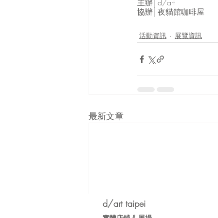
主辦│d/art
協辦│夜貓館咖啡屋
活動資訊
展覽資訊
最新文章
d/art taipei
實體店鋪 &
展場