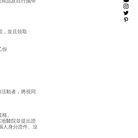
買商品及自行攜帶
分確認，並且領取
乙份
加活動者，將視同
資格。
當地醫院並提出證
個人身分證件、沒
。