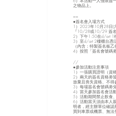
6）本活動一人僅限簽
之物品上。
==
●簽名會入場方式
1）2023年10月28日(
『10/28或10/29 
2）下午1:50在d/a
3）至d/art 2樓櫃
（內含：特製簽名板乙
4）按照「簽名會號碼
//
●參加活動注意事項
1）一張購買證明（資
2）兩天的簽名資格劵
放棄且喪失資格、不得
3）每場簽名會號碼劵兌
4）當天參加簽名會活動
5）活動期間禁止飲食、
6）活動當天須由本人
明者，經主辦單位確認
買到車票或機票、無法