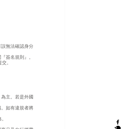
有誤無法確認身分
）
閱『簽名規則』。
提交。
」為主。若是外國
稱。如有違規者將
格。
。