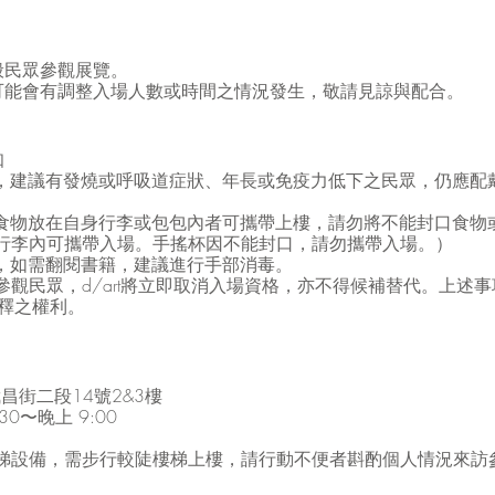
般民眾參觀展覽。
可能會有調整入場人數或時間之情況發生，敬請見諒與配合。
知
間，建議有發燒或呼吸道症狀、年長或免疫力低下之民眾，仍應配
將食物放在自身行李或包包內者可攜帶上樓，請勿將不能封口食物
行李內可攜帶入場。手搖杯因不能封口，請勿攜帶入場。）
精，如需翻閱書籍，建議進行手部消毒。
觀民眾，d/art將立即取消入場資格，亦不得候補替代。上述
解釋之權利。
武昌街二段14號2&3樓
0〜晚上 9:00
梯設備，需步行較陡樓梯上樓，請行動不便者斟酌個人情況來訪