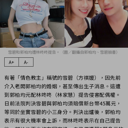
雪碧和郭柏均遭林咚咚提告。（圖／翻攝自郭柏均、雪碧臉書）
A+
A-
有著「情色教主」稱號的雪碧（方祺媛），因先前
介入老闆郭柏均的婚姻，甚至傳出生子消息。這遭
到郭柏均元配林咚咚（林家慧）提告侵害配偶權。
日前法院判決雪碧與郭柏均須賠償新台幣45萬元，
等同於坐實雪碧的小三身分。判決出爐後，郭柏均
表示有很大機率會上訴，而林咚咚表示在自己提告