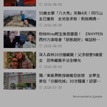
2026-08-09
55歲女攀「八大秀」失聯4天！同行山
友已獲救 女兒急求助：剩我媽媽還
沒找到
2026-08-08
粉絲Mina輕生後首露面！ ENHYPEN
西村力演唱會「狀態超好」喊話粉
絲：我們心意相通
2026-08-09
深入森林10分鐘藏屍！父涉殺害9歲愛
女 恐怖藏屍手法全曝光
2026-08-04
獨／東吳男教授被瘋狂迷戀 女學生
寄信「分屍吃掉」30次騷擾！認罪免
關
2026-07-30
Recommended by