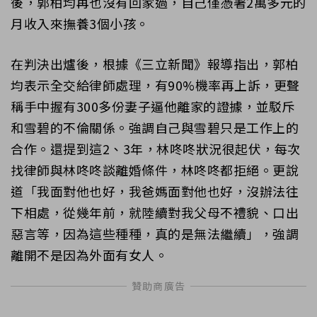
後，郭柏均再也沒有回家過，自己僅憑著2萬多元的
月收入來撫養3個小孩。
在判決出爐後，根據《三立新聞》報導指出，郭柏
均表示全交給律師處理，有90%機率再上訴，更聲
稱手中握有300多份妻子逼他離家的證據，並駁斥
和雪碧的不倫關係。強調自己與雪碧只是工作上的
合作。還提到這2、3年，林咚咚狀況很起伏，每次
找律師與林咚咚談離婚條件，林咚咚都拒絕。更說
道「我面對他也好，我爸媽面對他也好，沒辦法往
下相處，從幾年前，就陸續對我父母不禮貌、口出
惡言等，因為這些種種，真的是無法繼續」，強調
離開不是因為外面有女人。