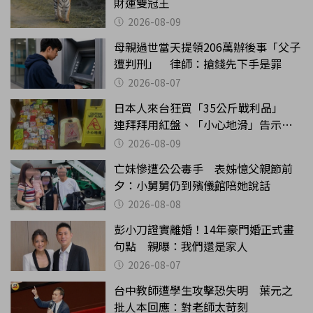
財運雙冠王
2026-08-09
母親過世當天提領206萬辦後事「父子
遭判刑」 律師：搶錢先下手是罪
2026-08-07
日本人來台狂買「35公斤戰利品」
連拜拜用紅盤、「小心地滑」告示牌
也帶回家
2026-08-09
亡妹慘遭公公毒手 表姊憶父親節前
夕：小舅舅仍到殯儀館陪她說話
2026-08-08
彭小刀證實離婚！14年豪門婚正式畫
句點 親曝：我們還是家人
2026-08-07
台中教師遭學生攻擊恐失明 葉元之
批人本回應：對老師太苛刻