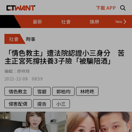
跳至主要內容區塊
下載 APP
最新
社會
娛樂
財經
社會
時事
「情色教主」遭法院認證小三身分 苦
主正宮死撐扶養3子險「被騙陪酒」
編輯：
廖梓翔
2021-12-08 08:59
情色教主
雪碧
郭柏均
林咚咚
侵害配偶
提告
小三