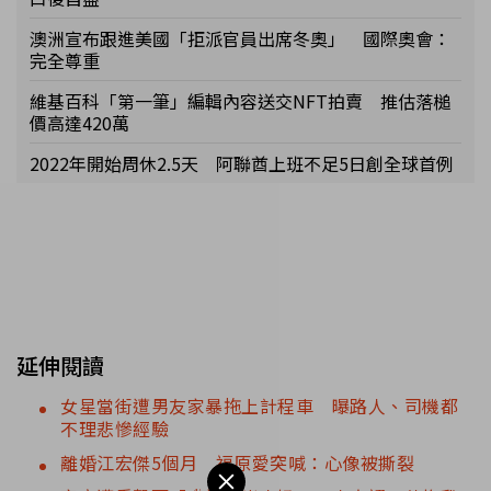
澳洲宣布跟進美國「拒派官員出席冬奧」 國際奧會：
完全尊重
維基百科「第一筆」編輯內容送交NFT拍賣 推估落槌
價高達420萬
2022年開始周休2.5天 阿聯酋上班不足5日創全球首例
延伸閱讀
女星當街遭男友家暴拖上計程車 曝路人、司機都
不理悲慘經驗
離婚江宏傑5個月 福原愛突喊：心像被撕裂