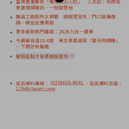
富商遭重擊死「嘴裡驗出人奶」 人夫認：他抱我
老婆埋頭喝奶…一怒毆死他
嫌員工跑廁所太頻繁 總經理宣布：門口裝攝像
頭…網友反應兩極
更多最新熱門議題：2026九合一選舉
今晨最低溫10.4度 東北季風減弱「變天時間曝」
…下周恐有颱風
做到這點才有資格說愛你
PR
(02)6630-8641
投訴爆料專線：
、投訴爆料信箱：
119@ctwant.com