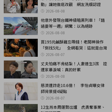
動」讓她徹底改觀 網友洗版認證
2026-08-08
他意外發現台鐵神級暗黑列車！「錯
過要等一週」網驚：以為絕跡
2026-08-08
買195元鹹酥雞忘帶錢！老闆神操作
「倒找5元」 全網看哭：這就是台灣
2026-08-07
丈夫怕痛不肯結紮！人妻連生3孩 控
遭家暴淚喊：真的好累
2026-08-08
慈濟遭詐走10.6億！ 李怡貞曝女律
師背景提4疑點
2026-08-07
12生肖本周運勢出爐 虎勇奪事業、