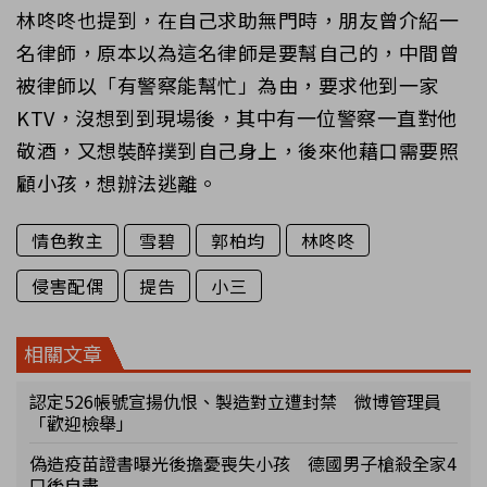
林咚咚也提到，在自己求助無門時，朋友曾介紹一
名律師，原本以為這名律師是要幫自己的，中間曾
被律師以「有警察能幫忙」為由，要求他到一家
KTV，沒想到到現場後，其中有一位警察一直對他
敬酒，又想裝醉撲到自己身上，後來他藉口需要照
顧小孩，想辦法逃離。
情色教主
雪碧
郭柏均
林咚咚
侵害配偶
提告
小三
相關文章
認定526帳號宣揚仇恨、製造對立遭封禁 微博管理員
「歡迎檢舉」
偽造疫苗證書曝光後擔憂喪失小孩 德國男子槍殺全家4
口後自盡