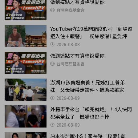
做到這點才有資格說愛你
台灣癌症基金會
YouTuber花19萬開箱度假村「到場遭
拒入住＋報警」 粉絲怒灌1星負評
2026-08-08
做到這點才有資格說愛你
台灣癌症基金會
澎湖13孩傳遭棄養！兄姊打工養弟
妹 父母疑帶走證件、補助款離家
2026-08-09
外籍車手來台「領完就跑」！4人快閃
犯案全栽了 機場也逃不掉
2026-08-09
原本很討厭小S！家長曝「校慶1舉