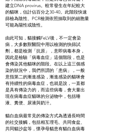
建立DNA provirus。較常發生在年紀較大
的貓咪，估計佔百分之30-40。此階段快速
篩檢為陰性、PCR檢測依照抽取到的細胞量
可能為陽性或陰性。
由此可知，貓接觸FeLV後，不一定會染
病，大多數獸醫院中用以檢測的快篩試
劑，都是檢測「抗原」，意即病毒本身，
因此是檢驗「病毒血症」這個階段，也是
會傳染其他貓咪的階段。在以上這三個感
染的狀況中，我們所謂的「患病」，一般
意指第二的漸進感染，漸進感染的貓咪會
有持續性的病毒血症，也就是說，一直都
是具有傳染力的，而這些病毒，會大量出
現在病毒血症貓咪的分泌物中，包括唾
液、糞便、尿液與奶汁。
貓白血病最常見的傳染方式為透過長時間
的社交接觸，包括相互理毛、共同食盆、
共同貓沙盆等，懷孕母貓患有貓白血病毒