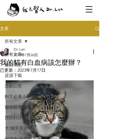
文章
所有文章
Dr. Lan
所有文章
2019年7月26日
我的貓有白血病該怎麼辦？
最新消息
已更新：
2023年7月17日
資源下載
活動公告
飼主必看小知識
寵物醫療新知
預防針計畫
犬/貓常見疾病
寵物內/外寄生蟲系列