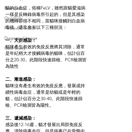
貓的白血症，俗稱FeLV，雖然跟貓愛滋病
Emergency
一樣是反轉錄病毒所引起的，但是其感染
Oncology
的機轉卻很不相同，當貓咪接觸到白血病
毒後，通常會有以下三種狀況：
Feline Behaviour
Diagnosed Image
一、夭折感染：
貓咪產生有效的免疫反應將其消除，通常
Case Study
是年紀稍大才接觸病毒的貓咪，估計佔百
分之20-30。此階段快速篩檢、PCR檢測皆
為陰性
二、漸進感染：
貓咪沒有產生有效的免疫反應，發展成持
續性病毒血症，通常是幼貓或是年輕的
貓，估計佔百分之30-40。此階段快速篩
檢、PCR檢測皆為陽性。
三、遞減感染：
感染後12-16週，貓才發展出局部免疫反
應，清除病毒血症，但是病毒已在骨髓中