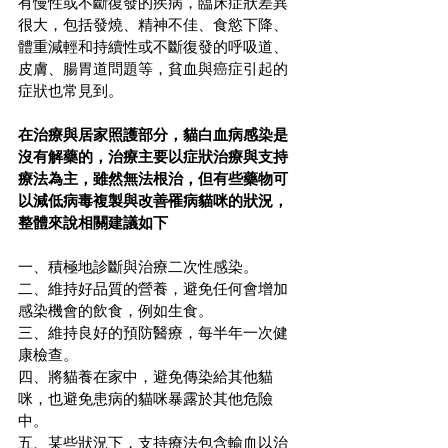
有慢性或不斷復發的疾病，臨床症狀差異
很大，包括發燒、精神不佳、食慾下降、
體重減輕和持續性或不斷復發的呼吸道、
皮膚、腸胃道問題等，貧血與癌症引起的
症狀也常見到。
在治療與居家照護部分，貓白血病感染是
沒有解藥的，治療主要以症狀治療與支持
療法為主，雖然無法根治，但有些藥物可
以減低病毒複製與改善罹病貓咪的狀況，
整體來說相關建議如下
一、積極地診斷與治療二次性感染。
二、維持好品質的營養，避免任何會增加
感染機會的飲食，例如生食。
三、維持良好的預防醫療，每半年一次健
康檢查。
四、將貓養在家中，避免傳染給其他貓
咪，也避免患病的貓咪暴露於其他危險
中。
五、某些狀況下，支持療法包含輸血以治