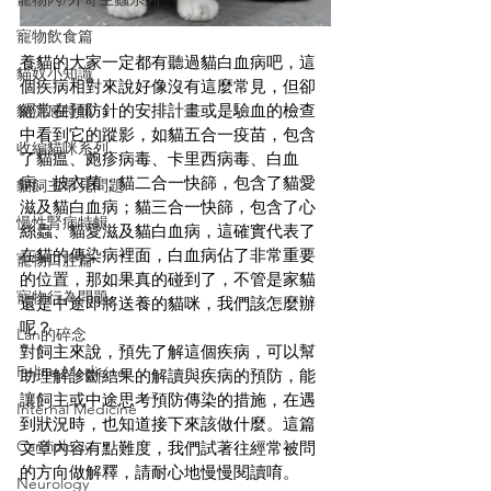
寵物飲食篇
養貓的大家一定都有聽過貓白血病吧，這
貓奴小知識
個疾病相對來說好像沒有這麼常見，但卻
經常在預防針的安排計畫或是驗血的檢查
貓流感特輯
中看到它的蹤影，如貓五合一疫苗，包含
收編貓咪系列
了貓瘟、皰疹病毒、卡里西病毒、白血
病、披衣菌；貓二合一快篩，包含了貓愛
貓飼主常見問題
滋及貓白血病；貓三合一快篩，包含了心
慢性腎病特輯
絲蟲、貓愛滋及貓白血病，這確實代表了
在貓的傳染病裡面，白血病佔了非常重要
寵物口腔篇
的位置，那如果真的碰到了，不管是家貓
寵物行為問題
還是中途即將送養的貓咪，我們該怎麼辦
呢？
Lan的碎念
對飼主來說，預先了解這個疾病，可以幫
Feline Medicine
助理解診斷結果的解讀與疾病的預防，能
讓飼主或中途思考預防傳染的措施，在遇
Internal Medicine
到狀況時，也知道接下來該做什麼。這篇
Cardiology
文章內容有點難度，我們試著往經常被問
的方向做解釋，請耐心地慢慢閱讀唷。
Neurology