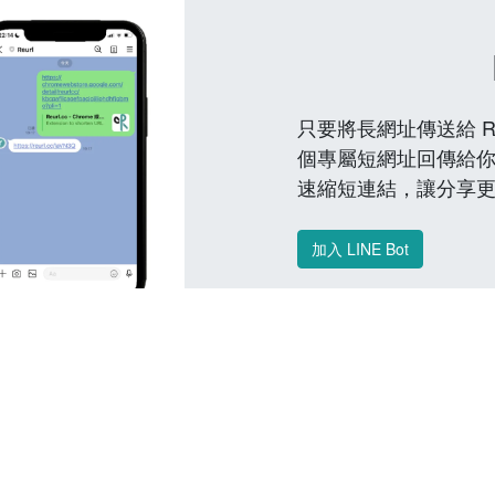
只要將長網址傳送給 Reu
個專屬短網址回傳給你
速縮短連結，讓分享
加入 LINE Bot
常見問題 FAQ