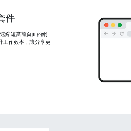
套件
能夠快速縮短當前頁面的網
升工作效率，讓分享更