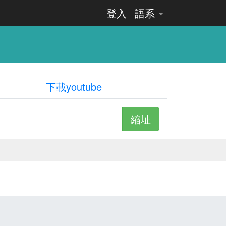
登入
語系
下載youtube
縮址