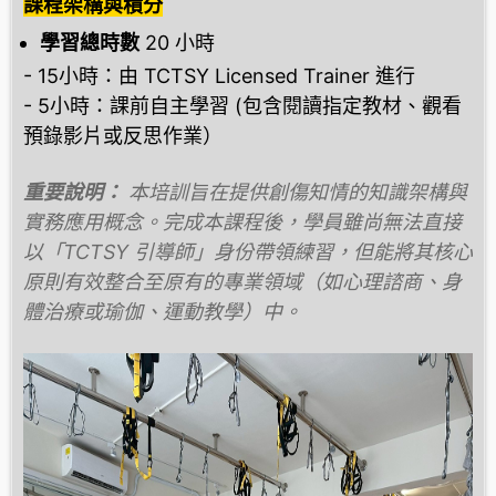
課程架構與積分
學習總時數
20 小時
- 15小時：由 TCTSY Licensed Trainer 進行
- 5小時：課前自主學習 (包含閱讀指定教材、觀看
預錄影片或反思作業）
重要說明：
本培訓旨在提供創傷知情的知識架構與
實務應用概念。完成本課程後，學員雖尚無法直接
以「TCTSY 引導師」身份帶領練習，但能將其核心
原則有效整合至原有的專業領域（如心理諮商、身
體治療或瑜伽、運動教學）中。