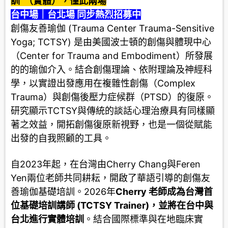
訓
（實體），僅此兩場
台中場｜台北場
同步熱烈招募中
創傷友善瑜伽 (Trauma Center Trauma-Sensitive
Yoga; TCTSY) 是由美國波士頓的創傷與體現中心
（Center for Trauma and Embodiment）所發展
的的瑜伽介入。結合創傷理論、依附理論及神經科
學，以實證出發應用在複雜性創傷（Complex
Trauma）與創傷後壓力症候群（PTSD）的復原。
研究顯示TCTSY與傳統的談話心理治療具有同樣顯
著之效益，開拓創傷復原新視野，也是一個從賦能
出發的自我照顧的工具。
自2023年起，在台灣由Cherry Chang與Feren
Yen兩位老師共同耕耘，開啟了華語引導的創傷友
善瑜伽基礎培訓。2026年
Cherry
老師成為台灣首
位基礎培訓講師
(TCTSY Trainer)
，並將在台中與
台北進行實體培訓
。結合國際標準與在地臨床實