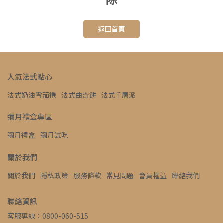
返回首頁
人氣法式點心
法式奶油雪茄捲
法式曲奇餅
法式千層派
彌月禮盒專區
彌月禮盒
彌月試吃
關於我們
關於我們
隱私政策
服務條款
常見問題
會員權益
聯絡我們
聯絡資訊
客服專線：0800-060-515