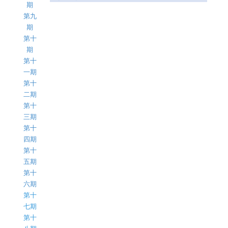
期
第九
期
第十
期
第十
一期
第十
二期
第十
三期
第十
四期
第十
五期
第十
六期
第十
七期
第十