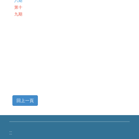
八期
第十
九期
回上一頁
:::