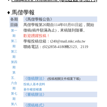
♦ 馬偕學報
各期
《馬偕學報公告》
目錄
馬偕學報第20期自114年03月01日起，開始
徵稿
(稿件額滿為止)
，來稿隨到隨審。
第一
歡迎踴躍投稿！
期
第二
學報投稿信箱：t240@mail.mkc.edu.tw
期
聯絡電話：(02)2858-4180轉2123、2119
第三
期
第四
期
第
五、
《徵稿辦法》
(
投稿相關文件檔案下載)
六合
投稿人基本資料
期
著作權授權書
第七
《審稿辦法》
期
第八
《撰稿格式》