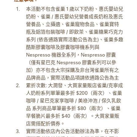
本活動不包含雀巢 1 歲以下奶粉、惠氏嬰幼兒
奶粉、雀巢 / 惠氏嬰幼兒營養成長奶粉及惠氏
營養品、立攝適、雀巢寵物食品、雀巢寶特
瓶及鋁箔包裝咖啡 / 即飲茶、雀巢糖果巧克力
系列 (依各通路實際活動公告為主)、雀巢多趣
酷斯膠囊咖啡及膠囊咖啡機系列與
Nespresso 機器全系列，Nespresso 膠囊
（僅有星巴克 Nespresso 膠囊系列可以參
加）亦不包含大宗採購及非台灣雀巢所有之
品牌商品，實際活動品項請依通路公告為主
累折次數: 大潤發、大買家量販店雀巢/克寧成
人奶粉系列單筆最多折 $200（兩次）、雀巢
咖啡 / 星巴克家享咖啡 / 美祿沖泡 / 保久乳飲
品 系列商品單筆最多折 $80（兩次）、雀巢
早餐脆片最多折 $40（兩次）。大買家量販
店需搭配折價券。
實際活動依店內公告活動辦法為準，在不影