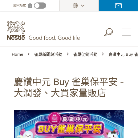
Skip
深色模式
i
Dark mode info
to
main
content
Home
雀巢新聞與活動
雀巢促銷活動
慶讚中元 Buy
慶讚中元 Buy 雀巢保平安 -
大潤發、大買家量販店