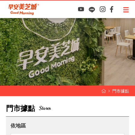
門市據點
門
市
據
點
Stores
依地區