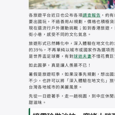
各旅遊平台近日也公布各項
調查報告
，約有
要出國玩，不過善用AI規劃，價格也積極
現在還流行戶外運動挑戰；如到香港旅遊，
街小巷，感受不同的文化氣息。
旅遊形式已然轉化中，深入體驗在地文化的
的39%，不再單純以城市或國家作為選項
是世界盃足球賽，有對
球迷夫妻
不惜花費巨
如此圓夢，真是讓人羨慕不已！
暑假是旅遊旺季，如果沒事先規劃，想出國
不少，也許可以將「深入體驗在地文化」旅
台灣各地城市的美麗風景。
先從一日遊著手，走一趟桃園，到中庄休閒
甜滋味。