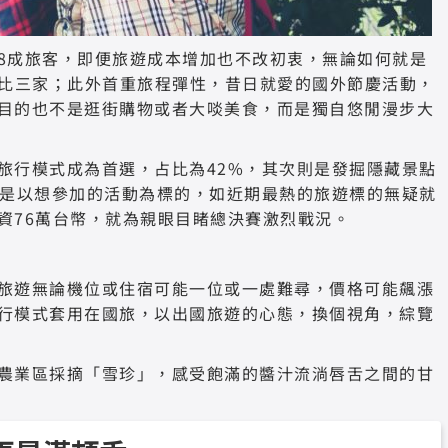
8成旅客，即便旅遊成本增加也不改初衷，無論如何就是
貨比三家；此外首重旅程彈性，昔日就愛的國外節慶活動，
目的也不是逛街購物或者大啖美食，而是獨自悠閒漫步大
旅行模式成為首選，占比為42%，其次則是發掘隱藏景點
而是以想參加的活動為標的，如近期最熱的旅遊標的無疑就
資76萬台幣，就為親眼目睹總決賽激烈戰況。
旅遊無論機位或住宿可能一位或一處難尋，價格可能飆漲
行模式套用在國旅，以出國旅遊的心態，換個視角，綜覽
農業區採摘「雪珍」，感受飽滿的醬汁流淌唇舌之間的甘