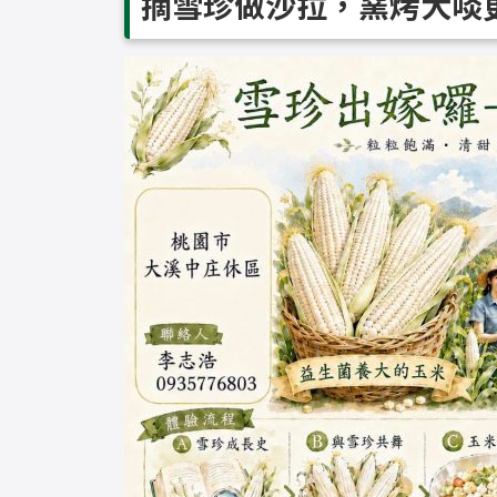
摘雪珍做沙拉，窯烤大啖