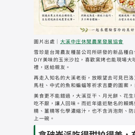
圖片出處｜
大溪中庄休閒農業發展協會
雪珍是台灣農友種苗公司所研發的新品種白
DIY美味的玉米沙拉，喜歡窯烤也能現場
禮，送給親友。
再走入知名的大溪老街，放眼望去可見巴洛
馬柱、中式的魚和蝙蝠等祈求吉慶的圖案，
美食更不能錯過，大溪豆干、月光餅、花生
吃不厭，讓人回味。而近年遠近馳名的賴媽
精、薑精等化學濃縮汁，也不含消泡劑、防
上一碗。
拿破崙派吃得甜拍得美，