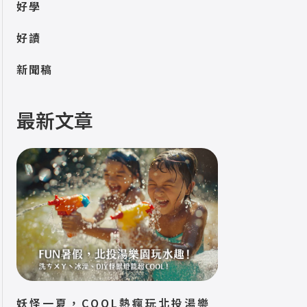
好學
好讀
新聞稿
最新文章
妖怪一夏，COOL熱瘋玩北投湯樂