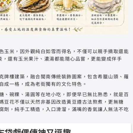
色玉米，因外觀純白如雪而得名，不僅可以親手摘取還能
大啖，還有玉米果汁、濃湯都能隨心品嘗，更能變成伴手
克牌樓建築，融合閩南傳統裝飾圖案，包含希臘山頭、羅
自成一格，成為老街獨有的文化特色。
糖、碗粿、湯圓等在地小吃，即便早已無比熟悉，就是百
媽豆花不僅以天然非基因改造黃豆遵古法熬煮，更無糖
腐劑，純手工精造，入口滑溜，滿嘴的香氣讓人無法不吃
布袋戲偶傳神又逗趣