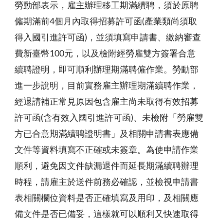
勞動部表示，雇主辦理移工期滿續聘，須於原聘
僱期滿前
4
個月內取得招募許可函
(
產業類尚須取
得入國引進許可函
)
，並須填寫申請書、繳納審查
費新臺幣
100
元，以及檢附經勞雇雙方簽署合意
續聘證明，即可順利辦理期滿聘僱作業。勞動部
進一步說明，目前實務雇主辦理期滿續聘作業，
經退請補正常見原因包含雇主尚未取得有效招募
許可函
(
含有效入國引進許可函
)
、未檢附「勞雇雙
方已合意期滿續聘證明書」及相關申請書表應備
文件等資料填寫不正確或未簽章。為使申請作業
順利，避免因文件缺漏退件而延長期滿續聘辦理
時程，請雇主於送件前務必確認，並檢視申請書
表相關欄位資料是否正確填寫及用印，及相關應
備文件是否已備妥，這樣就可以順利又快速取得