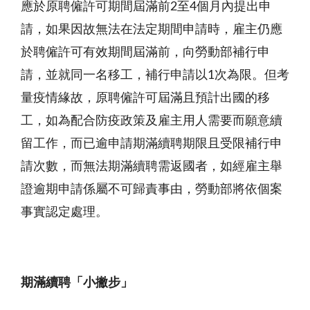
應於原聘僱許可期間屆滿前
2
至
4
個月內提出申
請，如果因故無法在法定期間申請時，雇主仍應
於聘僱許可有效期間屆滿前，向勞動部補行申
請，並就同一名移工，補行申請以
1
次為限。但考
量疫情緣故，原聘僱許可屆滿且預計出國的移
工，如為配合防疫政策及雇主用人需要而願意續
留工作，而已逾申請期滿續聘期限且受限補行申
請次數，而無法期滿續聘需返國者，如經雇主舉
證逾期申請係屬不可歸責事由，勞動部將依個案
事實認定處理。
期滿續聘「小撇步」