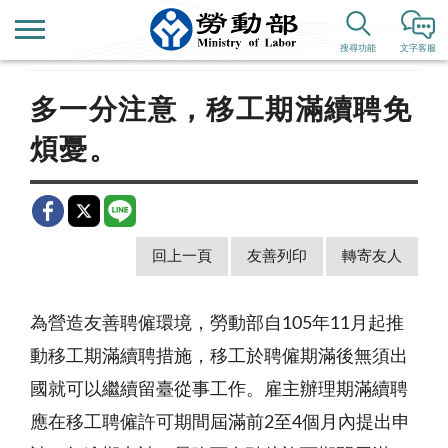
首頁
新聞公告
歷史新聞
搜尋功能
文字客服
多一分注意，移工期滿續聘免
煩憂。
回上一頁
友善列印
轉寄友人
為營造友善聘僱環境，勞動部自
105
年
11
月起推
動移工期滿續聘措施，移工於聘僱期滿後無須出
國就可以繼續留臺從事工作。雇主辦理期滿續聘
應在移工聘僱許可期間屆滿前
2
至
4
個月內提出申