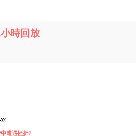
1小時回放
ax
中遭遇挫折?