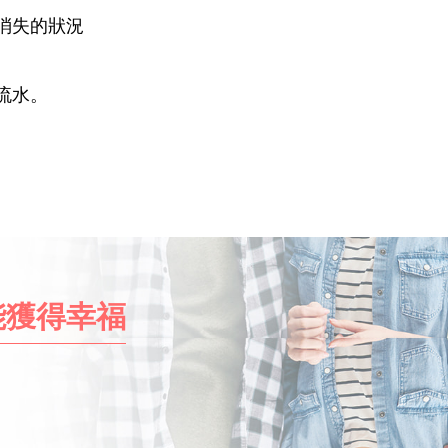
消失的狀況
流水。
能獲得幸福