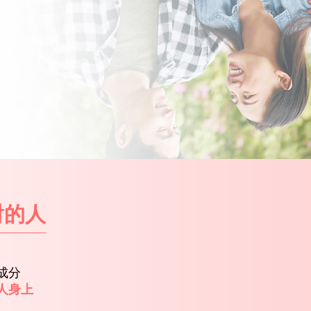
對的人
成分
人身上