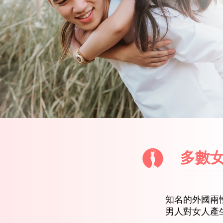
多數
知名的外國兩性專
男人對女人產