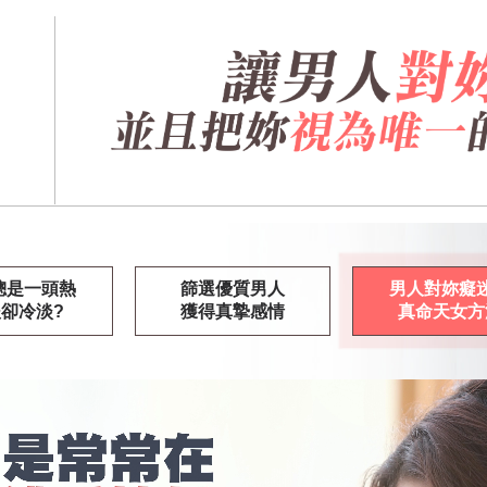
總是一頭熱
篩選優質男人
男人對妳癡
卻冷淡?
獲得真摯感情
真命天女方