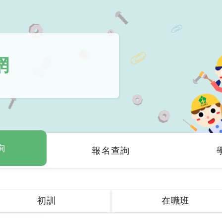
網
詢
報名查詢
在職班
初訓