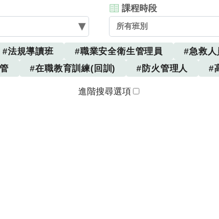
課程時段
所有班別
#法規導讀班
#職業安全衛生管理員
#急救人
主管
#在職教育訓練(回訓)
#防火管理人
#
進階搜尋選項