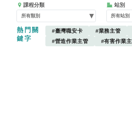
課程分類
站別
所有類別
所有站別
熱門關
#臺灣職安卡
#業務主管
鍵字
#營造作業主管
#有害作業