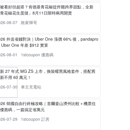
不被看好但超搭？肯德基青花椒從炸雞跨界甜點，全新
青花椒花生蛋撻」8月11日限時兩周開賣
026-08-07
敗家輝哥
026 外送省錢對決｜Uber One 漲價 66% 後，pandapro
s Uber One 年差 $912 實算
026-08-01
1stcoupon 優惠碼
新 27 年式 MG ZS 上市，換裝曜黑風格套件，搭配舊
新不用 60 萬元！
026-07-30
車主充電站
026 韓國自由行終極攻略｜首爾釜山濟州比較＋機票住
宿優惠碼，一篇搞定省萬元
026-07-29
1stcoupon 訂房