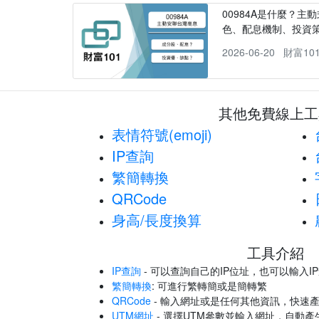
00984A是什麼？主動
色、配息機制、投資
2026-06-20
財富10
其他免費線上工
表情符號(emoji)
IP查詢
繁簡轉換
QRCode
身高/長度換算
工具介紹
IP查詢
- 可以查詢自己的IP位址，也可以輸入I
繁簡轉換
: 可進行繁轉簡或是簡轉繁
QRCode
- 輸入網址或是任何其他資訊，快速產
UTM網址
- 選擇UTM參數並輸入網址，自動產