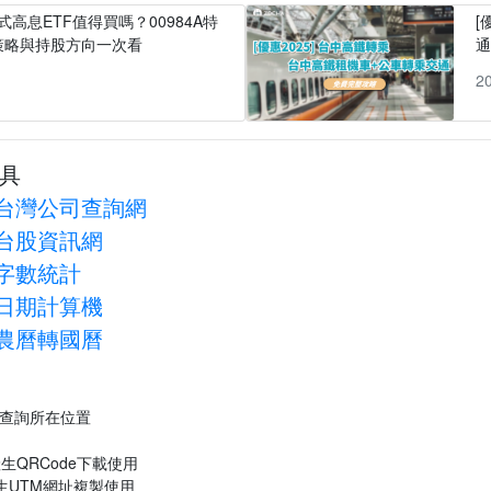
式高息ETF值得買嗎？00984A特
[
策略與持股方向一次看
1
2
具
台灣公司查詢網
台股資訊網
字數統計
日期計算機
農曆轉國曆
P查詢所在位置
生QRCode下載使用
生UTM網址複製使用