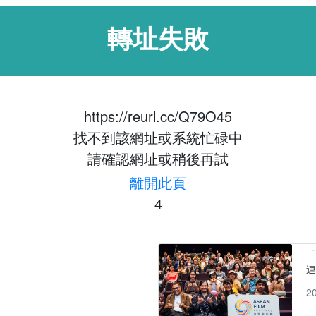
轉址失敗
https://reurl.cc/Q79O45
找不到該網址或系統忙碌中
請確認網址或稍後再試
離開此頁
3
「
2