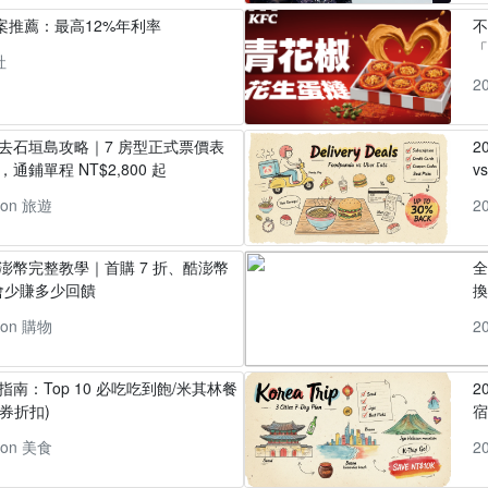
方案推薦：最高12%年利率
「
社
2
丸去石垣島攻略｜7 房型正式票價表
2
通鋪單程 NT$2,800 起
v
pon 旅遊
2
酷澎幣完整教學｜首購 7 折、酷澎幣
全
會少賺多少回饋
換
pon 購物
2
指南：Top 10 必吃吃到飽/米其林餐
2
券折扣)
pon 美食
2