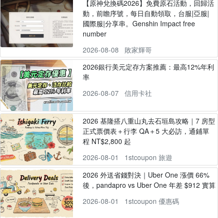
【原神兌換碼2026】免費原石活動，回歸活
動，前瞻序號，每日自動領取，台服|亞服|
國際服|分享串。Genshin Impact free
number
2026-08-08
敗家輝哥
2026銀行美元定存方案推薦：最高12%年利
率
2026-08-07
信用卡社
2026 基隆搭八重山丸去石垣島攻略｜7 房型
正式票價表＋行李 QA＋5 大必訪，通鋪單
程 NT$2,800 起
2026-08-01
1stcoupon 旅遊
2026 外送省錢對決｜Uber One 漲價 66%
後，pandapro vs Uber One 年差 $912 實算
2026-08-01
1stcoupon 優惠碼