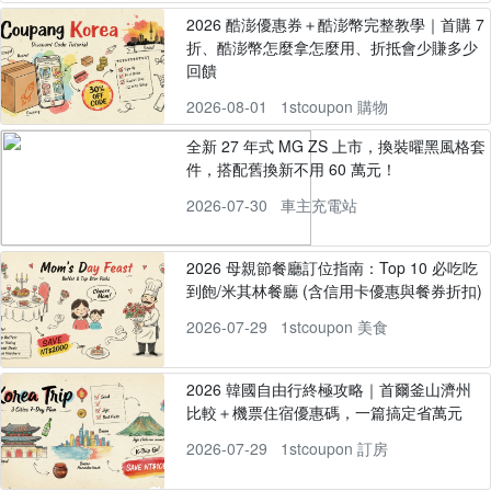
2026 酷澎優惠券＋酷澎幣完整教學｜首購 7
折、酷澎幣怎麼拿怎麼用、折抵會少賺多少
回饋
2026-08-01
1stcoupon 購物
全新 27 年式 MG ZS 上市，換裝曜黑風格套
件，搭配舊換新不用 60 萬元！
2026-07-30
車主充電站
2026 母親節餐廳訂位指南：Top 10 必吃吃
到飽/米其林餐廳 (含信用卡優惠與餐券折扣)
2026-07-29
1stcoupon 美食
2026 韓國自由行終極攻略｜首爾釜山濟州
比較＋機票住宿優惠碼，一篇搞定省萬元
2026-07-29
1stcoupon 訂房