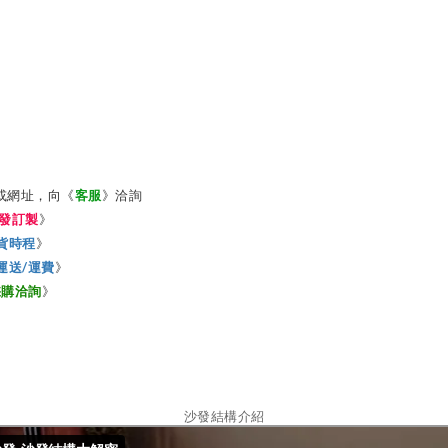
或網址，
向
洽詢
《
客服
》
》
發訂製
》
貨時程
運送/運費
》
採購洽詢
》
沙發結構介紹