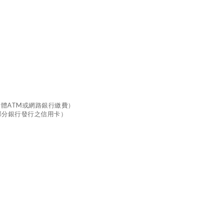
實體ATM或網路銀行繳費）
部分銀行發行之信用卡）