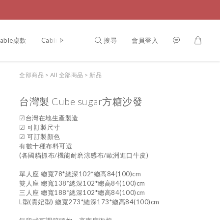
搜尋
會員登入
Table桌款
Cabinet櫃
Chair椅
Bed 床
案例分享
認識
全部商品
>
All 全部商品
>
新品
台灣製 Cube sugar方糖沙發
☑台灣在地生產製造
☑ 可訂製尺寸
☑ 可訂製顏色
有數十種布料可選
(各國貓抓布/機能耐磨涼感布/歐洲進口牛皮)
單人座 總寬78*總深102*總高84(100)cm
雙人座 總寬138*總深102*總高84(100)cm
三人座 總寬188*總深102*總高84(100)cm
L型(貴妃型) 總寬273*總深173*總高84(100)cm