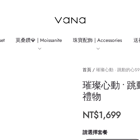
VANA
氛
圍
飾
品
et
莫桑鑽💎 | Moissanite
珠寶配飾 | Accessories
送禮
首頁
/
璀璨心動 · 跳動的心S
璀璨心動 · 跳
禮物
NT$1,699
請選擇套餐