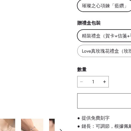
璀璨之心項鍊「藍鑽」
贈禮盒包裝
精裝禮盒（賀卡+信箋+
Love真玫瑰花禮盒（玫
數量
● 提供免費刻字
● 鏈長：可調節，根據佩