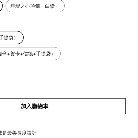
璀璨之心項鍊「白鑽」
手提袋）
瑰盒+賀卡+信箋+手提袋）
加入購物車
戴是最美長度設計