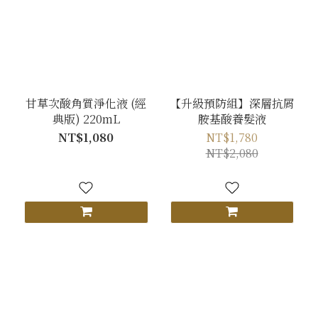
甘草次酸角質淨化液 (經
【升級預防組】深層抗屑
典版) 220mL
胺基酸養髮液
NT$1,080
NT$1,780
NT$2,080