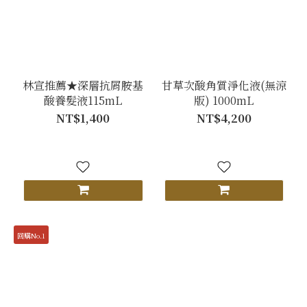
林宣推薦★深層抗屑胺基
甘草次酸角質淨化液(無涼
酸養髮液115mL
版) 1000mL
NT$1,400
NT$4,200
回購No.1