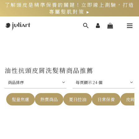
了解頭皮是精準保養的關鍵！立即線上測驗，打造
專屬髮肌對策 ▸
新客限定》LINE官方綁定會員，再領$200折價券
頭皮健康月》居家養護丨夏季限定組好評熱銷中 ▸
油性抗頭皮屑洗髮精商品推薦
商品排序
每頁顯示 24 個
髮量焦慮
熱賣商品
夏日控油
日常保養
皮屑困