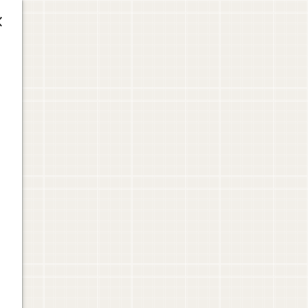








