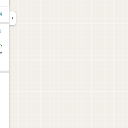
項

結
分
里