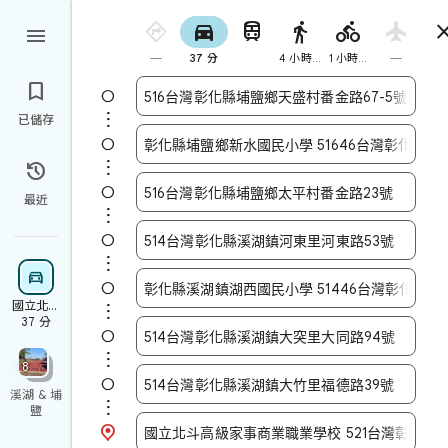







37 分
4 小時 34 分鐘
1 小時 17 分鐘



已儲存




最近






國立北斗
高級家事
37 分

商業職業

學校
8

溪湖 & 埔

鹽
