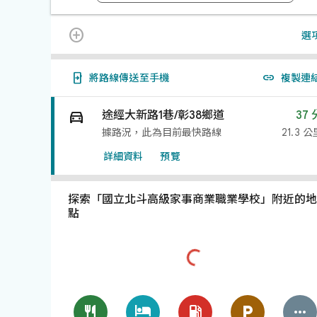

選


將路線傳送至手機
複製連

途經
大新路1巷/彰38鄉道
37 
據路況，此為目前最快路線
21.3 公
詳細資料
預覽
探索「國立北斗高級家事商業職業學校」附近的地
點




