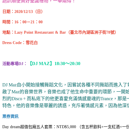
跑趴順便買好聖誕禮物，一舉兩得！
日期：2020/12/13（日）
時間：16
：00
－21
：00
地點：Lazy Point Restaurant & Bar
（臺北市內湖區洲子街78
號）
Dress Code
：雪花白
【DJ MAZ】18:30～20:30
活動專場DJ：
DJ Maz自小開始接觸舞蹈文化，因嘗試各種不同舞蹈而進入了電子音
啟了Maz的音樂世界，音樂也成了他生命中重要的環節，一開始先接
烈的Disco。而私底下的他更喜愛充滿情感靈魂的Tranc
特色，他的音樂像是華麗的誘惑，充斥著情感元素，因為他深信
票券資訊
Day dream超值包廂五人套票：NTD$5,000 （含五杯飲料+一支紅酒+