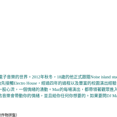
樂的世界。2012年秋冬，18歲的他正式跟隨Noise island
觸Electro House，經過四年的過程以及豐富的校園演出
e，那是一股心流，一個情緒的湧動。Maz的每場演出，都帶領著觀
音樂會帶動你的情緒，並且給你任何你想要的。如果要問DJ M
一份炸物拼盤）