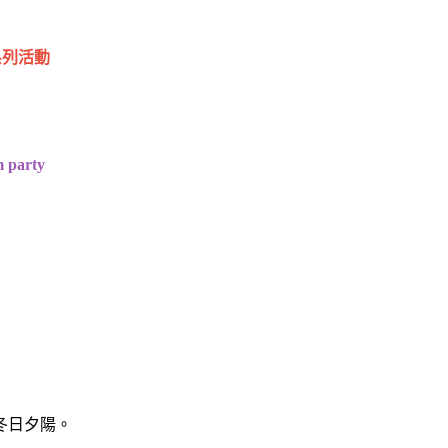
電系列活動
party
冬日夕陽。