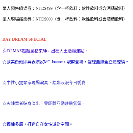
單人預售繽樂劵：NTD$499（含一杯飲料：軟性飲料或含酒精飲料）
單人現場繽樂劵：NTD$600（含一杯飲料：軟性飲料或含酒精飲料）
DAY DREAM SPECIAL
☆
DJ MAZ超越風格束縛，出梗大王活潑滿點。
☆歐美街頭即興表演家MC Joanne，靚辣登場，聲線曲線全立體繚繞。
☆中性小提琴家現場演奏，給妳浪漫冬日饗宴。
☆火辣舞者貼身演出，零距離互動炒熱氣氛。
☆獨棟多層，打造自在女性派對空間。