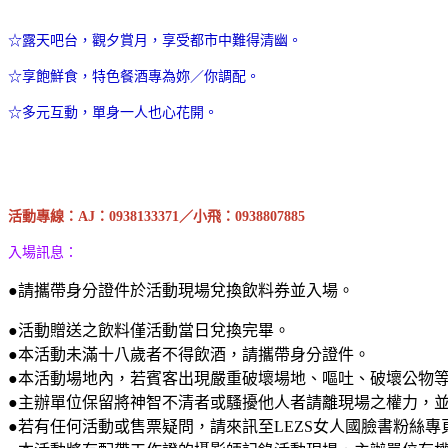
☆露天吧台，觀夕賞月，享受都市中難得清幽。
☆享飽鮮食，特色餐酒專為妳／你調配。
☆多元互動，單身一人也心花開。
活動專線：AJ：0938133371／小飛：0938807885
入場訊息：
●請攜帶身分證件於活動現場兌換飲料券並入場。
●活動贈送之飲料僅活動當日兌換完畢。
●本活動未滿十八歲者不得飲酒，請攜帶身分證件。
●本活動場地內，若賓客出現嚴重破壞場地、嘔吐、破壞公物
●主辦單位保留將神智不清者或騷擾他人者請離現場之權力，
●若有任何活動或售票疑問，請來訊至LEZS女人國臉書粉絲專頁，或