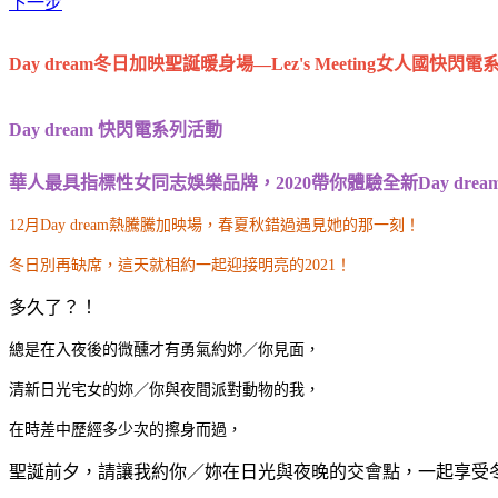
下一步
Day dream冬日加映聖誕暖身場—
Lez's Meeting女人國快閃
Day dream
快閃電系列活動
華人最具指標性女同志娛樂品牌，2020
帶你體驗全新Day dream 
12月Day dream熱騰騰加映場，春夏秋錯過遇見她的那一刻！
冬日別再缺席，這天就相約一起迎接明亮的2021！
多久了？！
總是在入夜後的微醺才有勇氣約妳／你見面，
清新日光宅女的妳／你與夜間派對動物的我，
在時差中歷經多少次的擦身而過，
聖誕前夕，請讓我約你／妳在日光與夜晚的交會點，一起享受