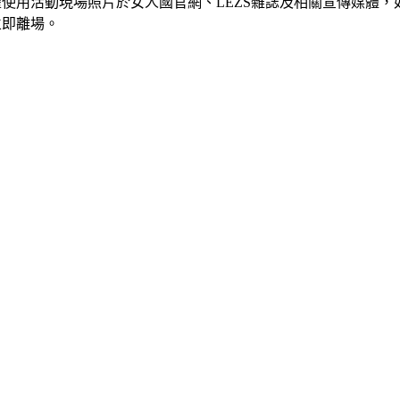
使用活動現場照片於女人國官網、LEZS雜誌及相關宣傳媒體
立即離場。