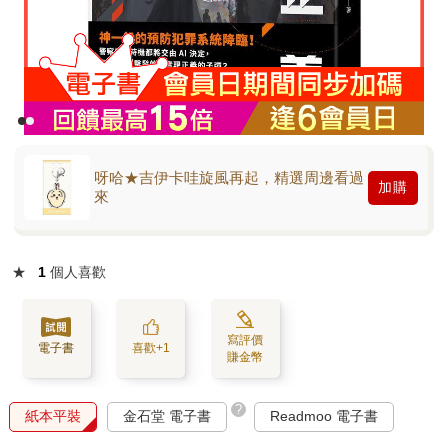
呀哈★吉伊卡哇旋風再起，精選周邊看過
加購
來
★
1
個人喜歡
寫評價
電子書
喜歡+1
賺金幣
?
紙本平裝
金石堂 電子書
Readmoo 電子書