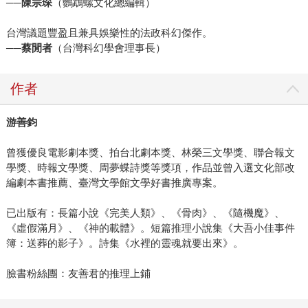
──
陳宗琛
（鸚鵡螺文化總編輯）
台灣議題豐盈且兼具娛樂性的法政科幻傑作。
──
蔡閒者
（台灣科幻學會理事長）
作者
游善鈞
曾獲優良電影劇本獎、拍台北劇本獎、林榮三文學獎、聯合報文
學獎、時報文學獎、周夢蝶詩獎等獎項，作品並曾入選文化部改
編劇本書推薦、臺灣文學館文學好書推廣專案。
已出版有：長篇小說《完美人類》、《骨肉》、《隨機魔》、
《虛假滿月》、《神的載體》。短篇推理小說集《大吾小佳事件
簿：送葬的影子》。詩集《水裡的靈魂就要出來》。
臉書粉絲團：友善君的推理上鋪