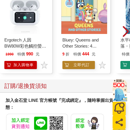
Ergotech 人因
Bluey: Queens and
水平
BW80W彩色觸控螢幕
Other Stories: 4
落・
ANC降噪藍牙耳機
Stories in 1 Book.
990
444
特價
元
9
折
特價
元
特價
1990
Hooray!
加入購物車
立即代訂
訂購/退換貨須知
加入金石堂 LINE 官方帳號『完成綁定』，隨時掌握出貨動
態：