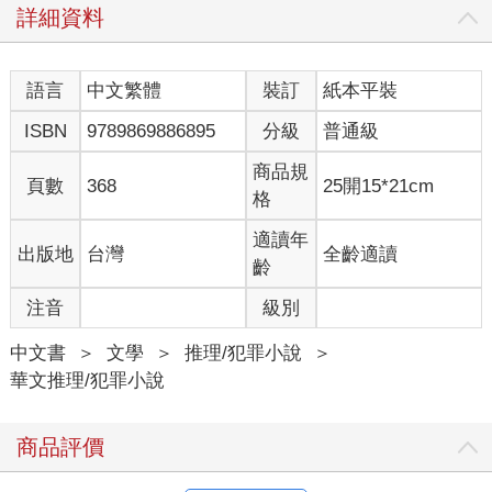
詳細資料
語言
中文繁體
裝訂
紙本平裝
ISBN
9789869886895
分級
普通級
商品規
頁數
368
25開15*21cm
格
適讀年
出版地
台灣
全齡適讀
齡
注音
級別
中文書
＞
文學
＞
推理/犯罪小說
＞
華文推理/犯罪小說
商品評價