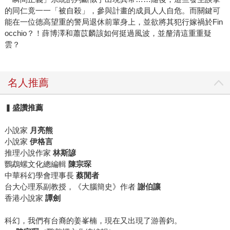
的同仁竟一一「被自殺」，參與計畫的成員人人自危。而關鍵可
能在一位德高望重的警局退休前輩身上，並欲將其犯行嫁禍於Fin
occhio？！薛博澤和蕭苡麟該如何挺過風波，並釐清這重重疑
雲？
名人推薦
▍
盛讚推薦
小說家
月亮熊
小說家
伊格言
推理小說作家
林斯諺
鸚鵡螺文化總編輯
陳宗琛
中華科幻學會理事長
蔡閒者
台大心理系副教授，《大腦簡史》作者
謝伯讓
香港小說家
譚劍
科幻，我們有台裔的姜峯楠，現在又出現了游善鈞。