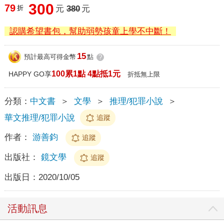
300
79
折
元
380
元
認購希望書包，幫助弱勢孩童上學不中斷！
15
預計最高可得金幣
點
?
100累1點 4點抵1元
HAPPY GO享
折抵無上限
分類：
中文書
＞
文學
＞
推理/犯罪小說
＞
華文推理/犯罪小說
追蹤
作者：
游善鈞
追蹤
出版社：
鏡文學
追蹤
出版日：
2020/10/05
活動訊息