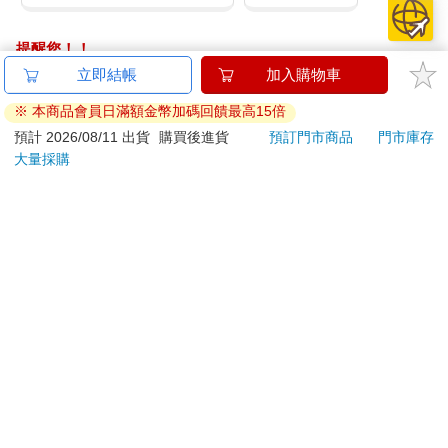
提醒您！！
金石堂及銀行均不會請您操作ATM! 如接獲電話要求您前往
立即結帳
加入購物車
ATM提款機，請不要聽從指示，以免受騙上當！
※ 本商品會員日滿額金幣加碼回饋最高15倍
退換貨須知：
預計 2026/08/11 出貨
購買後進貨
預訂門市商品
門市庫存
大量採購
**提醒您，鑑賞期不等於試用期，退回商品須為全新狀態**
依據「消費者保護法」第19條及行政院消費者保護處公告之
「通訊交易解除權合理例外情事適用準則」，以下商品購買
後，除商品本身有瑕疵外，將不提供7天的猶豫期：
易於腐敗、保存期限較短或解約時即將逾期。（如：生
鮮食品）
依消費者要求所為之客製化給付。（客製化商品）
報紙、期刊或雜誌。（含MOOK、外文雜誌）
經消費者拆封之影音商品或電腦軟體。
非以有形媒介提供之數位內容或一經提供即為完成之線
上服務，經消費者事先同意始提供。（如：電子書、電
子雜誌、下載版軟體、虛擬商品…等）
已拆封之個人衛生用品。（如：內衣褲、刮鬍刀、除毛