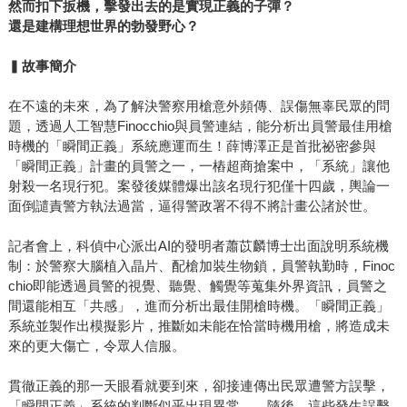
然而扣下扳機，擊發出去的是實現正義的子彈？
還是建構理想世界的勃發野心？
▍
故事簡介
在不遠的未來，為了解決警察用槍意外頻傳、誤傷無辜民眾的問
題，透過人工智慧Finocchio與員警連結，能分析出員警最佳用槍
時機的「瞬間正義」系統應運而生！薛博澤正是首批祕密參與
「瞬間正義」計畫的員警之一，一樁超商搶案中，「系統」讓他
射殺一名現行犯。案發後媒體爆出該名現行犯僅十四歲，輿論一
面倒譴責警方執法過當，逼得警政署不得不將計畫公諸於世。
記者會上，科偵中心派出AI的發明者蕭苡麟博士出面說明系統機
制：於警察大腦植入晶片、配槍加裝生物鎖，員警執勤時，Finoc
chio即能透過員警的視覺、聽覺、觸覺等蒐集外界資訊，員警之
間還能相互「共感」，進而分析出最佳開槍時機。「瞬間正義」
系統並製作出模擬影片，推斷如未能在恰當時機用槍，將造成未
來的更大傷亡，令眾人信服。
貫徹正義的那一天眼看就要到來，卻接連傳出民眾遭警方誤擊，
「瞬間正義」系統的判斷似乎出現異常……隨後，這些發生誤擊