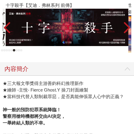
十字殺手【艾迪．弗林系列 前傳】
世
銀
內容簡介
★三大報文學獎得主游善鈞科幻推理新作
★繪師 -主悅- Fierce Ghost.Y 操刀封面繪製
★當科技代替人類制裁罪惡，是否真能伸張眾人心中的正義？
神一般的預防犯罪系統降臨！
警察用槍時機都將交由AI決定，
一舉終結人類的不幸。