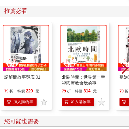
推薦必看
請解開故事謎底 01
北歐時間：世界第一幸
叛逆
福國度教會我的事
229
314
79
折
特價
元
79
折
特價
元
79
折
加入購物車
加入購物車
您可能也需要