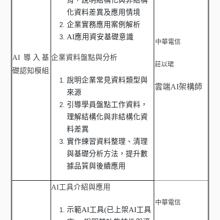
育，說明結構化與非結構
化資料差異及應用情境
企業實務應用案例解析
AI
應用資安基礎意識
中華電信
AI
導入基
企業資料盤點與分析
莊以珺
礎認知模組
說明企業常見資料類型與
雲端
AI
架構師
來源
引導學員盤點工作資料，
理解結構化與非結構化資
料差異
實作練習資料整理、清理
與基礎分析方法，提升數
據品質與後續應用
AI
工具介紹與應用
中華電信
示範
AI
工具
(
已上架
AI
工具