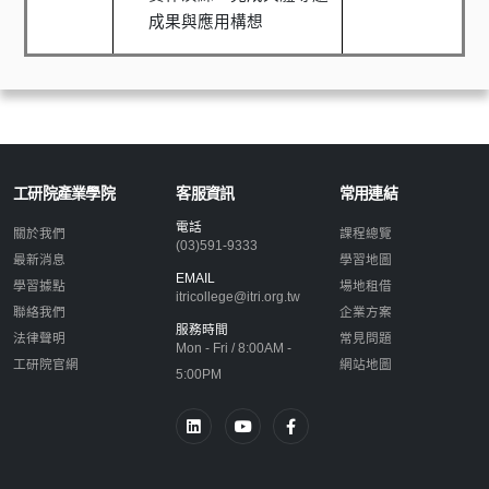
成果與應用構想
工研院產業學院
客服資訊
常用連結
電話
關於我們
課程總覽
(03)591-9333
最新消息
學習地圖
EMAIL
學習據點
場地租借
itricollege@itri.org.tw
聯絡我們
企業方案
服務時間
法律聲明
常見問題
Mon - Fri / 8:00AM -
工研院官網
網站地圖
5:00PM