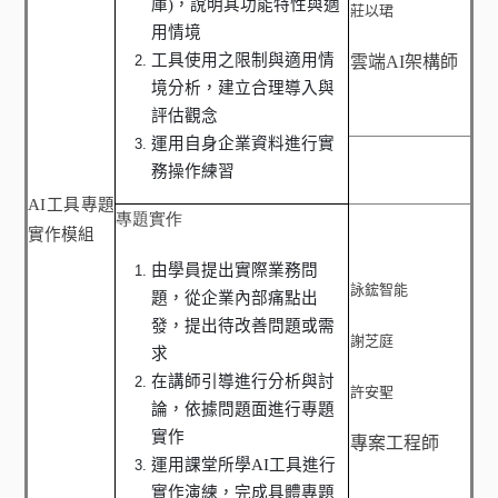
庫
)
，說明其功能特性與適
莊以珺
用情境
工具使用之限制與適用情
雲端
AI
架構師
境分析，建立合理導入與
評估觀念
運用自身企業資料進行實
務操作練習
AI
工具專題
專題實作
實作模組
由學員提出實際業務問
詠鋐智能
題，從企業內部痛點出
發，提出待改善問題或需
謝芝庭
求
在講師引導進行分析與討
許安聖
論，依據問題面進行專題
實作
專案工程師
運用課堂所學
AI
工具進行
實作演練，完成具體專題