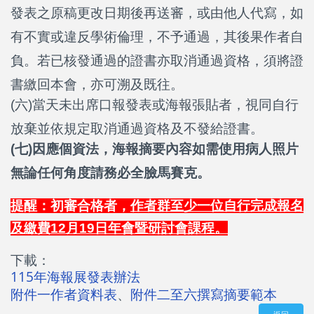
發表之原稿更改日期後再送審，或由他人代寫，如
有不實或違反學術倫理，不予通過，其後果作者自
負。若已核發通過的證書亦取消通過資格，須將證
書繳回本會，亦可溯及既往。
(六)當天未出席口報發表或海報張貼者，視同自行
放棄並依規定取消通過資格及不發給證書。
(七)因應個資法，海報摘要內容如需使用病人照片
無論任何角度請務必全臉馬賽克。
提醒：初審合格者，
作者群至少一位自行完成報名
及繳費12月19日年會暨研討會課程。
下載：
115年海報展發表辦法
附件一作者資料表
、
附件二至六撰寫摘要範本