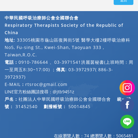
返回
中華民國呼吸治療師公會全國聯合會
Respiratory Therapists Society of the Republic of
China
地址:
33305桃園市龜山區復興街5號 醫學大樓2樓呼吸治療科
No5, Fu-sing St., Kwei-Shan, Taoyuan 333 ,
Taiwan,R.O.C.
電話：
0910-786644 、03-3971541洪麗茵秘書(上班時間：周
一至周五8:30~17:00) ；
傳真:
03-3972937( 886-3-
3972937)
E-MAIL
：
rtsroc@gmail.com
LINE官方粉絲團請搜尋：@jtb9451z
戶名：
社團法人中華民國呼吸治療師公會全國聯合會
統一編
號：
31452540
劃撥帳號：
50014845
在線瀏覽人數：74
總瀏覽人數：5065481