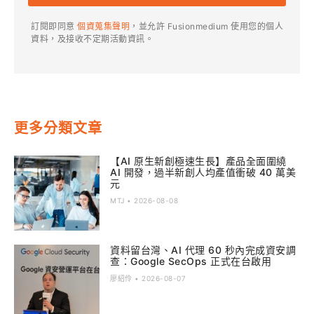
訂閱即同意
個資蒐集聲明
，並允許 Fusionmedium 使用您的個人
資料，及接收不定期活動資訊。
更多分類文章
【AI 原生新創極速生長】產品全面圍繞
AI 開發，過半新創人均產值衝破 40 萬美
元
MTJ
2026-08-08
資料留台灣、AI 代理 60 秒內完成資安調
查：Google SecOps 正式在台啟用
廖紹伶
2026-08-07