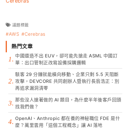
Cerebras
議題標籤
AWS
Cerebras
熱門文章
中國還造不出 EUV，卻可能先搶走 ASML 中國訂
單：出口管制正改寫設備採購邏輯
駭客 29 分鐘就能橫向移動、企業只剩 5.5 天阻斷
攻擊，DEVCORE 共同創辦人暨執行長翁浩正：別
再追求漏洞清零
那些沒人搶著做的 AI 題目，為什麼半年後客戶回頭
找我們做？
OpenAI、Anthropic 都在養的神秘職位 FDE 是什
麼？萬里雲用「這個工程概念」讓 AI 落地