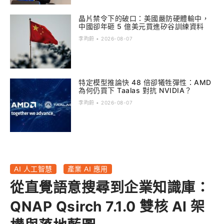
晶片禁令下的破口：美國嚴防硬體輸中，
中國卻年砸 5 億美元買進矽谷訓練資料
李昀蔚
2026-08-07
特定模型推論快 48 倍卻犧牲彈性：AMD
為何仍買下 Taalas 對抗 NVIDIA？
李昀蔚
2026-08-07
AI 人工智慧
產業 AI 應用
從直覺語意搜尋到企業知識庫：
QNAP Qsirch 7.1.0 雙核 AI 架