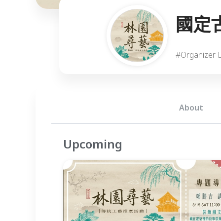
國定
#
Organizer 
About
Upcoming