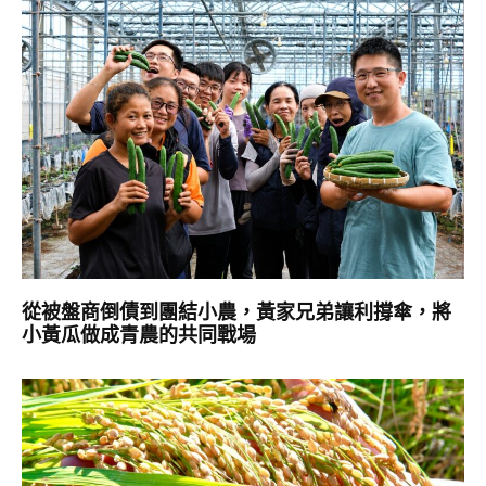
從被盤商倒債到團結小農，黃家兄弟讓利撐傘，將
小黃瓜做成青農的共同戰場