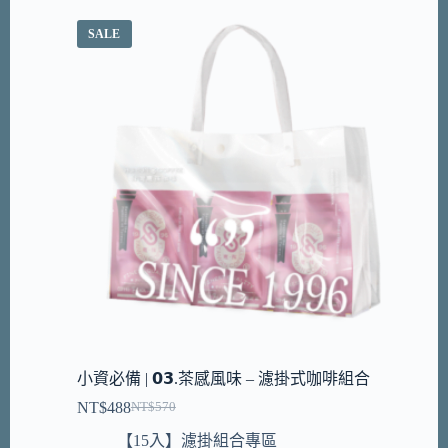
SALE
小資必備 | 𝟬𝟯.茶感風味 – 濾掛式咖啡組合
NT$
488
NT$
570
【15入】濾掛組合專區