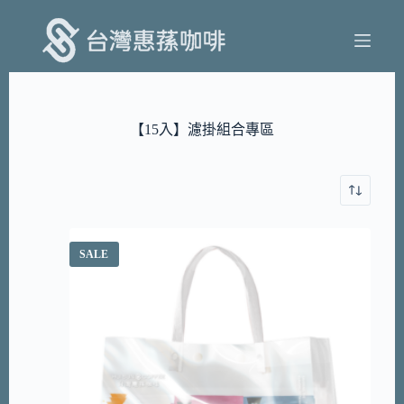
跳
至
主
要
內
容
【15入】濾掛組合專區
SALE