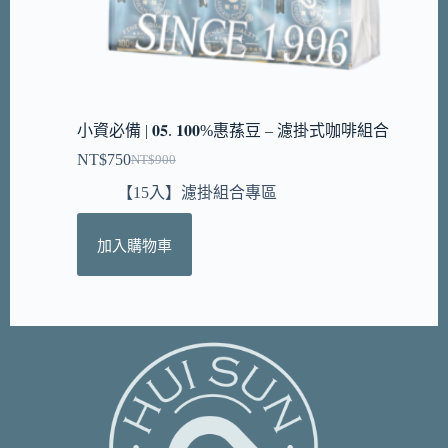
小資必備 | 𝟎𝟓. 𝟏𝟎𝟎%惠蓀豆 – 濾掛式咖啡組合
NT$
750
NT$
900
【15入】濾掛組合專區
加入購物車