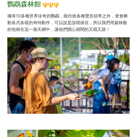
鸚鵡森林館
ψ
ψ
ψ
擁有10多種世界珍奇的鸚鵡，能仿效各種聲音頻率之外，更會舞
動各式各樣的奇特動作，可以說是說唱俱佳，所以我們用森林般
的包袱在這一個天網中，讓他們開心胡鬧的又唱又跳！