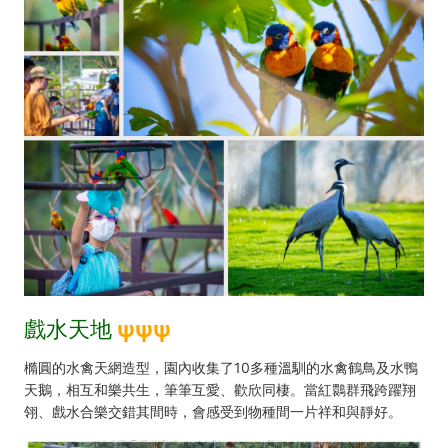
戲水天地
ψ
ψ
ψ
橢圓的水禽天網造型，園內收集了10多種溫馴的水禽鶴鳥及水鴨
天鵝，相互和樂共生，筆筆互愛、歡欣同棲。當紅䴉群飛跨躍翔
翎、戲水合樂交錯其間時，會感受到物種間一片祥和與靜好。