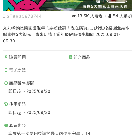
物
樂
13.5K 人看過
/
54 人參加
ST8630873744
園
九九峰動物樂園慶週年門票超優惠！現在購買九九峰動物樂園全票即
入
贈南投5大觀光工廠來店禮！週年慶限時優惠期間 2025.09.01-
09.30
園
全
隨買即用
組合商品
票
電子票證
｜
商品販售期間
贈
即日起 ~ 2025/09/30
觀
使用期限
即日起 ~ 2025/09/30
光
套票期限
工
套票第一次使用後請於幾天內使用完畢： 14