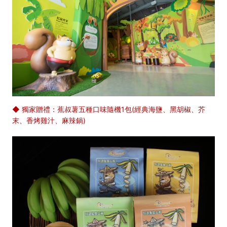
◆ 獨家贈禮：蕉叔薯五種口味隨機1包(經典海鹽、黑胡椒、芥
末、香烤雞汁、麻辣鍋)