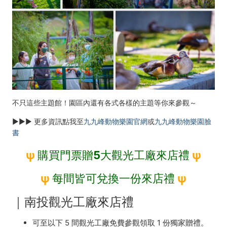
不只這些主題館！園區內還有各式各樣的主題等你來參觀～
▶▶▶ 更多資訊點我至
九九峰動物樂園官網
或
九九峰動物樂園臉
書
ψ
購買門票贈5大觀光工廠來店禮
ψ
ψ
每間皆可兌換一份來店禮
ψ
｜南投觀光工廠來店禮
可至以下 5 間觀光工廠免費參觀領取 1 份獨家贈禮。