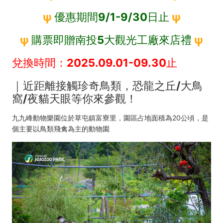
玩
ψ
優惠期間9/1-9/30日止
ψ
ψ
購票即贈南投5大觀光工廠來店禮
ψ
兌換時間：2025.09.01-09.30止
｜近距離接觸珍奇鳥類，恐龍之丘/大鳥
窩/夜貓天眼等你來參觀！
九九峰動物樂園位於草屯鎮富寮里，園區占地面積為20公頃，是
個主要以鳥類飛禽為主的動物園