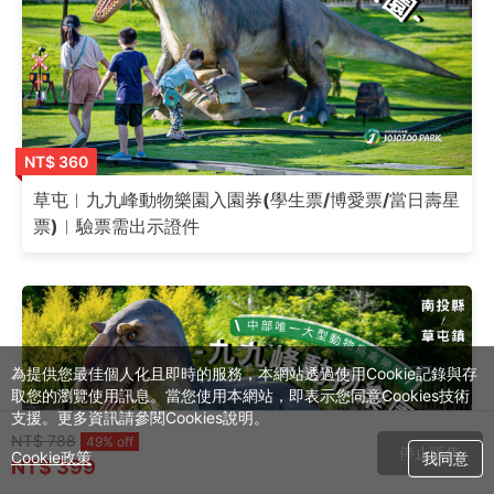
NT$ 360
草屯︱九九峰動物樂園入園券(學生票/博愛票/當日壽星
票)︱驗票需出示證件
為提供您最佳個人化且即時的服務，本網站透過使用Cookie記錄與存
取您的瀏覽使用訊息。當您使用本網站，即表示您同意Cookies技術
支援。更多資訊請參閱Cookies說明。
NT$ 788
49% off
停止販售
Cookie政策
我同意
NT$ 399