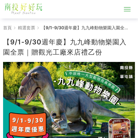
【9/1-
首頁
精選套票
【9/1-9/30週年慶】九九峰動物樂園入園全票｜贈觀光工廠來店禮乙份
9/30
【9/1-9/30週年慶】九九峰動物樂園入
週
園全票｜贈觀光工廠來店禮乙份
年
慶】
九
九
峰
動