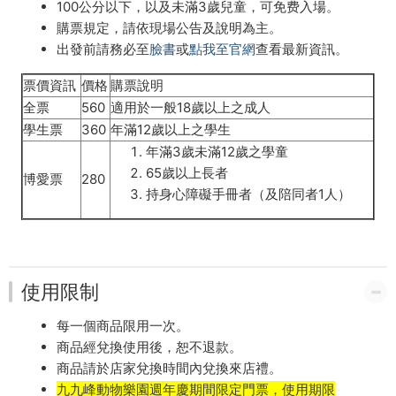
100公分以下，以及未滿3歲兒童，可免费入場。
購票規定，請依現場公告及說明為主。
出發前請務必至
臉書
或
點我至官網
查看最新資訊。
票價資訊
價格
購票說明
全票
560
適用於一般18歲以上之成人
學生票
360
年滿12歲以上之學生
年滿3歲未滿12歲之學童
65歲以上長者
博愛票
280
持身心障礙手冊者（及陪同者1人）
使用限制
每一個商品限用一次。
商品經兌換使用後，恕不退款。
商品請於店家兌換時間內兌換來店禮。
九九峰動物樂園
週年慶期間限定門票
，使用期限