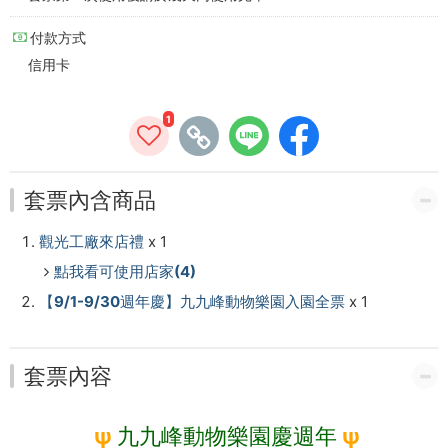
廠
付款方式
來
信用卡
店
1
禮
乙
套票內含商品
份
觀光工廠來店禮
x 1
-
點我看可使用店家(4)
南
【9/1-9/30週年慶】九九峰動物樂園入園全票
x 1
投
好
套票內容
好
ψ
九九峰動物樂園慶週年
ψ