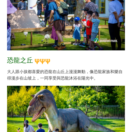
恐龍之丘
ψ
ψ
ψ
大人跟小孩都喜愛的恐龍在山丘上漫漫舞動，像恐龍家族和樂自
得漫步在山坡上，一同享受與恐龍沐浴在陽光中。