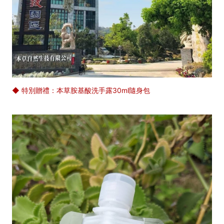
◆ 特別贈禮：本草胺基酸洗手露30ml隨身包