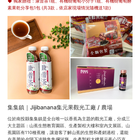
◆ 獨家贈禮：康普茶1瓶、有機樹葡萄小分子1瓶、有機樹葡萄酵
素果乾分享包1包 (共3款，依店家現場情況隨機送1款)
集集鎮｜Jijibanana集元果觀光工廠 / 農場
位於南投縣集集鎮是全台唯一以香蕉為主題的觀光工廠，分成三
大主題區：山蕉生態教育園區、生產製程大樓和室內文展區。山
蕉園區有110種蕉種，讓遊客了解山蕉的生態和產銷過程，還能
在美麗的夕陽下遠眺集集攔河堰。生產製程大樓展示蕉心巧克