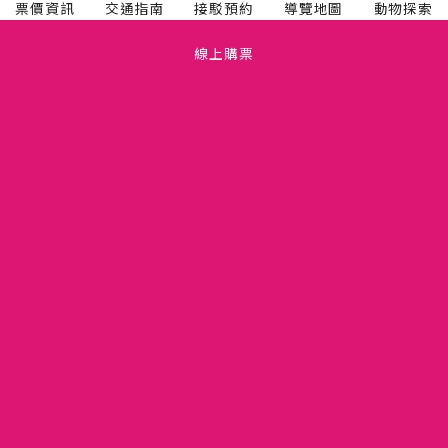
票價資訊
交通指南
接駁預約
導覽地圖
動物探索
線上購票
TEL(03)5475665
關於六福村
FAX(03)5475660
人才招募
新竹縣關西鎮仁安里拱子溝 60 號
六福開發股份有限公司
隱私權政策
11081274
版權聲明
竹縣動展字第110001號