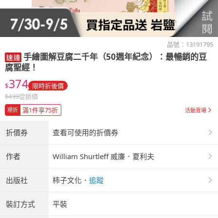
品號：
13191795
手繪圖解豆腐二千年（50週年紀念）：最暢銷的豆
腐聖經！
374
$
限時折後價
$
499
促銷價
滿1件享75折
現折
活動賣場
折價券
查看可使用的折價券
作者
William Shurtleff 威廉．夏利夫
出版社
柿子文化
．
追蹤
裝訂方式
平裝