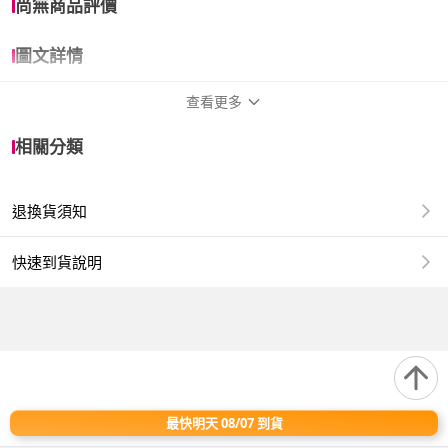
尚無商品評價
圖文詳情
查看更多
商品規格
相關分類
作者
William Shurtleff 威廉．夏利夫
退換貨須知
譯者
徐薇唐
出版社
柿子文化
快速到貨說明
出版日
2024/09/30
裝訂方式
平裝
尺寸開本
17 cm *23 cm *1.45cm
最快明天 08/07 到貨