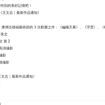
段特別的美好記憶吧！
到《王文志｜最新作品通知》
球！澳洲伍德福藝術節的 3 次歡樂之作：《編織天幕》、《浮雲》、
蔡美文
欣 賞 】
》高清攝影
清攝影
高清攝影
王文志｜最新作品通知》
看
看