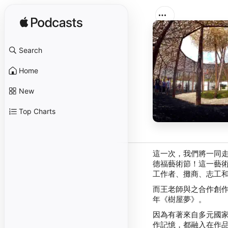
Search
Home
New
Top Charts
這一次，我們將一同
德福藝術節！這一藝術
工作者、攤商、志工
而王老師與之合作創作的 
年《樹屋夢》。
因為有著來自多元國
作記憶，都融入在作