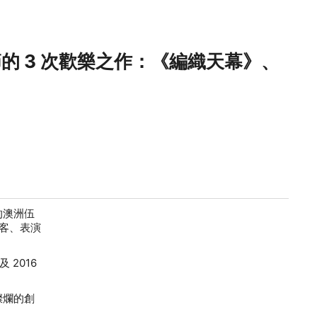
的 3 次歡樂之作：《編織天幕》、
的澳洲伍
遊客、表演
 2016
燦爛的創