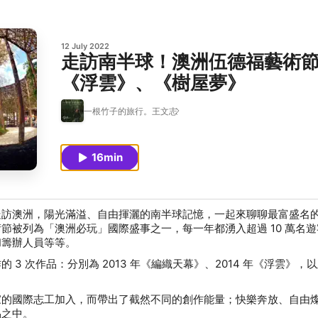
12 July 2022
走訪南半球！澳洲伍德福藝術節
《浮雲》、《樹屋夢》
一根竹子的旅行。王文志
16min
走訪澳洲，陽光滿溢、自由揮灑的南半球記憶，一起來聊聊最富盛名
節被列為「澳洲必玩」國際盛事之一，每一年都湧入超過 10 萬名
和籌辦人員等等。
3 次作品：分別為 2013 年《編織天幕》、2014 年《浮雲》，以及
家的國際志工加入，而帶出了截然不同的創作能量；快樂奔放、自由
品之中。