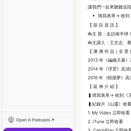
讓我們一起來聽聽這
填寫表單→ 收
【 節 目 資 訊 】
🎋主 題：走訪南半
🎋主講人：王文志、
【 澳 洲 作 品｜全 景 
2013 年《編織天幕
2014 年《浮雲》高
2016 年《樹屋夢》
【 延 伸 介 紹 】
▍填寫表單→ 收到《
▍紀錄片《山靈》收
1. My Video 立即收看
Open in Podcasts
2. iTune 立即收看
3. CatchPlay 立即收