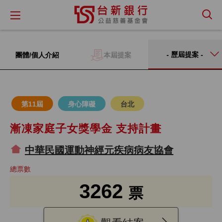
- 歷屆提案 -
本屆提案
團體/個人介紹
第11屆
身心障礙
台北
漸凍家庭子女獎學金 支持計畫
中華民國運動神經元疾病病友協會
總票數
3262
票