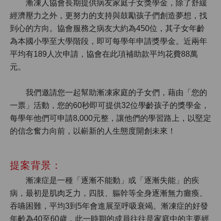
漸凍人協會長期提供病友家庭子女獎學金，除了舒緩
經濟壓力之外，更努力的支持與鼓勵孩子們創造夢想，找
到心的方向。協會服務之病友大約為450位，其子女年齡
為本國小學至大學階段，即可每學年申請獎學金。近兩年
平均有189人次申請，協會在此項補助款平均花費88萬
元。
我們邀請您一起幫助漸凍家庭的子女們，藉由「您的
一票」活動，您的60秒即可提供32位學齡孩子的獎學金，
每學年他們可申請8,000元整，讓他們的學習路上，以堅定
的信念奮力向前，以嶄新的人生態度開創未來！
提案背景：
漸凍症是一種「逐漸不能動」或「逐漸失能」的疾
病，最初是肌肉乏力，四肢、軀幹等全身逐漸無力癱瘓、
吞嚥困難，平均3到5年會進展至呼吸衰竭。漸凍症的好發
年齡為40至60歲，此一時期的成員往往是家庭中的主要經