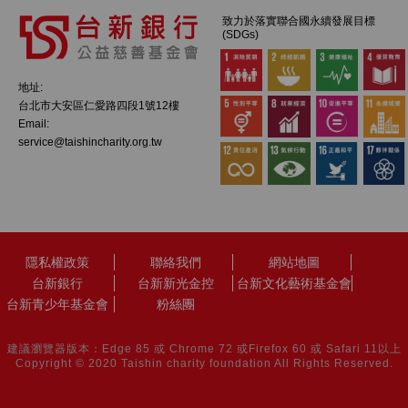
致力於落實聯合國永續發展目標
(SDGs)
地址:
台北市大安區仁愛路四段1號12樓
Email:
service@taishincharity.org.tw
隱私權政策
聯絡我們
網站地圖
台新銀行
台新新光金控
台新文化藝術基金會
台新青少年基金會
粉絲團
建議瀏覽器版本：Edge 85 或 Chrome 72 或Firefox 60 或 Safari 11以上
Copyright © 2020 Taishin charity foundation All Rights Reserved.