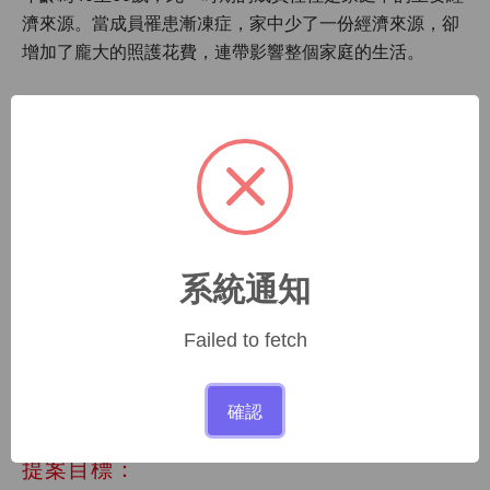
濟來源。當成員罹患漸凍症，家中少了一份經濟來源，卻
增加了龐大的照護花費，連帶影響整個家庭的生活。
國際的研究顯示，至少40%的病友家庭之兒少成員有
焦慮、憂鬱、退縮、抱怨等現象，病友家庭的兒少成員是
潛在受害者，需要更多的支持與協助。美國也提出病友家
庭兒少家庭成員可能也會分擔照顧工作，應適時輔導病友
家中年幼成員，以避免子女產生退縮的心理現象。英國提
出漸凍病友的年幼子女，正在經歷兒少時期，常會面臨負
系統通知
向的童年回憶，並且在學校得不到適當的支持與鼓勵。
弱勢家庭的孩子成長，往往是外界忽略的一環，在課
Failed to fetch
業與日常照護的雙重壓力下，孩子的心靈在成長過程裡也
會逐漸受到影響。
確認
提案目標：