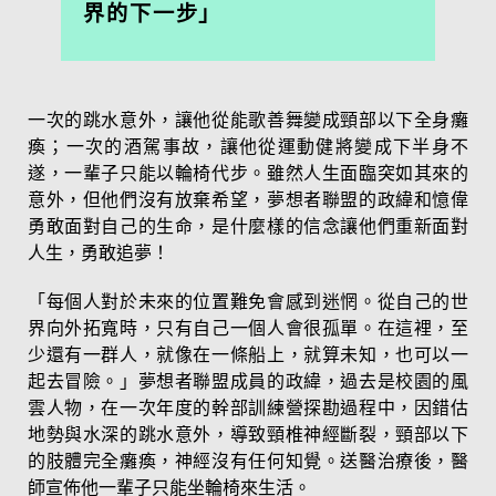
界的下一步」
一次的跳水意外，讓他從能歌善舞變成頸部以下全身癱
瘓；一次的酒駕事故，讓他從運動健將變成下半身不
遂，一輩子只能以輪椅代步。雖然人生面臨突如其來的
意外，但他們沒有放棄希望，夢想者聯盟的政緯和憶偉
勇敢面對自己的生命，是什麼樣的信念讓他們重新面對
人生，勇敢追夢！
「每個人對於未來的位置難免會感到迷惘。從自己的世
界向外拓寬時，只有自己一個人會很孤單。在這裡，至
少還有一群人，就像在一條船上，就算未知，也可以一
起去冒險。」夢想者聯盟成員的政緯，過去是校園的風
雲人物，在一次年度的幹部訓練營探勘過程中，因錯估
地勢與水深的跳水意外，導致頸椎神經斷裂，頸部以下
的肢體完全癱瘓，神經沒有任何知覺。送醫治療後，醫
師宣佈他一輩子只能坐輪椅來生活。