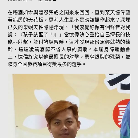
在嗜酒如命與隱忍禁戒之間來來回回，直到某天憶偉望
著病房的天花板，思考人生是不是應該振作起來？深埋
已久的樂觀天性隱隱浮現。「我感覺好像有個聲音對我
說：『孩子該醒了！』」當憶偉決心重拾自己擅長的技
能--射擊，並付諸練習時，這才發現那份駕輕就熟的練
幹，遠遠凌駕酒醉不省人事的糜爛。本屆身障運動會
上，憶偉終究以他最擅長的射擊，勇奪銀牌的殊榮，並
躋身全國參賽項目得獎最多的選手。