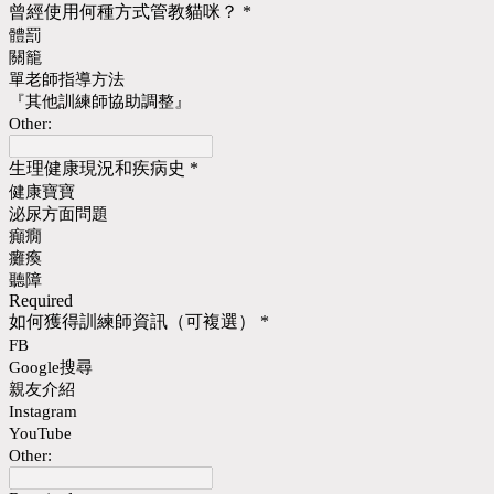
曾經使用何種方式管教貓咪？
*
體罰
關籠
單老師指導方法
『其他訓練師協助調整』
Other:
生理健康現況和疾病史
*
健康寶寶
泌尿方面問題
癲癇
癱瘓
聽障
Required
如何獲得訓練師資訊（可複選）
*
FB
Google搜尋
親友介紹
Instagram
YouTube
Other: