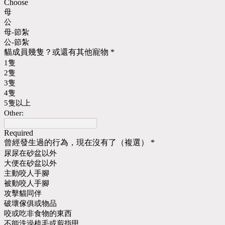
Choose
母
公
母-節紮
公-節紮
貓成員幾隻？或還有其他寵物
*
1隻
2隻
3隻
4隻
5隻以上
Other:
Required
曾經發生過的行為，現在沒有了（複選）
*
尿尿在砂盆以外
大便在砂盆以外
主動咬人手腳
被動咬人手腳
攻擊貓同伴
破壞傢俱或物品
咬或吃非食物的東西
不能洗澡梳毛或剪指甲