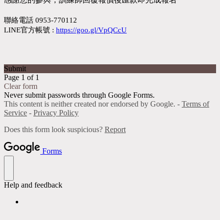
聯絡電話 0953-770112
LINE官方帳號 :
https://goo.gl/VpQCcU
Submit
Page 1 of 1
Clear form
Never submit passwords through Google Forms.
This content is neither created nor endorsed by Google. -
Terms of
Service
-
Privacy Policy
Does this form look suspicious?
Report
Forms
Help and feedback