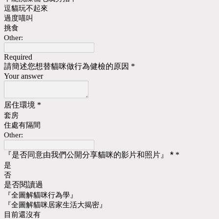
逗貓玩不起來
過度喵叫
挑食
Other:
Required
請簡述您想替貓咪做行為健檢的原因
*
Your answer
居住環境
*
套房
住處有隔間
Other:
『是否同意由我們公開分享貓咪的影片和照片』 *
*
是
否
是否閱讀過
『全圖解貓咪行為學』
『全圖解貓咪居家生活大揭密』
目前還沒有