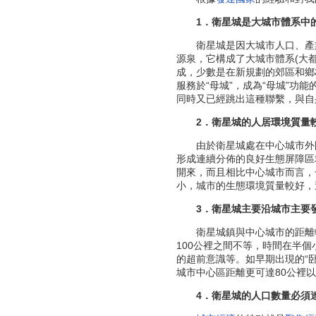
1．衛星城是大城市體系中
衛星城是因大城市人口、產業
源泉，它構成了大城市體系(大
成，少數是在新規劃的郊區和鄉
服務於“母城”，成為“母城”功
同時又已經跳出這種聯繫，與自
2．衛星城的人居環境質量
由於衛星城處在中心城市外圍
形成連續分佈的良好生態屏障區
開來，而且相比中心城市而言，
小，城市的生態環境質量較好，
3．衛星城主要沿城市主要
衛星城鎮與中心城市的距離較
100公裡之間不等，時間在半
的超前意識等。如早期出現的“卧
城市中心區距離更可達80公裡
4．衛星城的人口數量必須