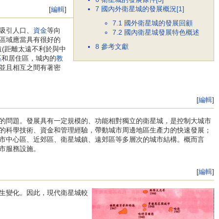
7
國內外衛星城的發展概況[1]
[
編輯
]
7.1
國外衛星城的發展回顧
吸引人口、
資金
等向
7.2
國內衛星城發展特色概述
區域應當具有很好的
8
參考文獻
遠(距離太遠不利於與中
區
和居住區，城內的
教
並且相互之間有著密
[
編輯
]
的問題。發展具有一定規模的、功能相對獨立的衛星城，是控制大城市
的科學技術、資金和管理經驗，帶動城市周邊地區生產力的快速發展；
市中心區、近郊區、衛星城鎮、遠郊區等多層次的城市結構。概而言
市服務設施。
[
編輯
]
生變化。因此，現代衛星城較