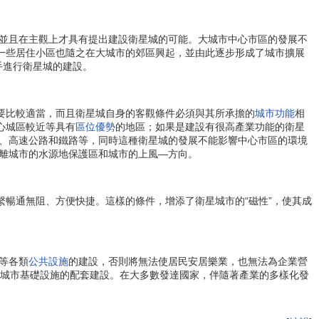
並且在主觀上才具有提出建設衛星城的可能。大城市中心市區的發展不
，一些居住小區也隨之在大城市的郊區興起，並由此逐步形成了城市擴展
手進行衛星城的建設。
要比較適當，而且衛星城自身的客觀條件必須與其所承擔的
城市功能
相
心城區較近等具有
區位優勢
的地區；如果是建設有很高產業功能的衛星
、高速公路和鐵路等，同時這種衛星城的發展不能影響中心市區的環境
離城市的水源地保護區和城市的上風—方向。
暢通無阻、方便快捷。這樣的條件，增添了衛星城市的“磁性”，使其成
等各類
公共設施
的建設，否則將無法使居民安居樂業，也無法為企業營
各類城市基礎設施的配套建設。在大多數發達國家，伴隨著產業的多樣化發