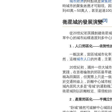
城市經濟
的特點就是
聚集經
時城市的聚集效應才可顯現。因
到40萬～50萬人，甚至超過1
[3]
衛星城的發展演變
從20世紀初英國創建衛星城
單中心的城市結構過渡到多中心
1．人口郊區化——依附性的
一般說來，當區域城市化率達
然，這種
城市人口
的外遷，主要
20世紀初，國外一些大城市
實踐，在首都倫敦的郊區最早建起了萊
稱為田園區，但實際上只是一個
於交通幹線上，距離中心城市較
城內居民大多是“母城”的通勤
衛星城則以距離較近、環境較好
2．產業郊區化——半獨立性
“卧城”雖然可緩解中心城區的居住