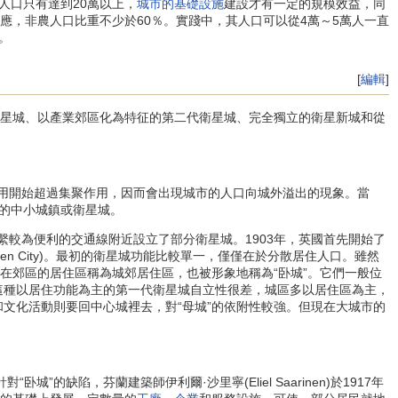
人口只有達到20萬以上，
城市的基礎設施
建設才有一定的規模效益，同
應，非農人口比重不少於60％。實踐中，其人口可以從4萬～5萬人一直
。
[
編輯
]
星城、以產業郊區化為特征的第二代衛星城、完全獨立的衛星新城和從
作用開始超過集聚作用，因而會出現城市的人口向城外溢出的現象。當
的中小城鎮或衛星城。
聯繫較為便利的交通線附近設立了部分衛星城。1903年，英國首先開始了
arden City)。最初的衛星城功能比較單一，僅僅在於分散居住人口。雖然
在郊區的居住區稱為城郊居住區，也被形象地稱為“卧城”。它們一般位
期這種以居住功能為主的第一代衛星城自立性很差，城區多以居住區為主，
和文化活動則要回中心城裡去，對“母城”的依附性較強。但現在大城市的
陷，芬蘭建築師伊利爾·沙里寧(Eliel Saarinen)於1917年