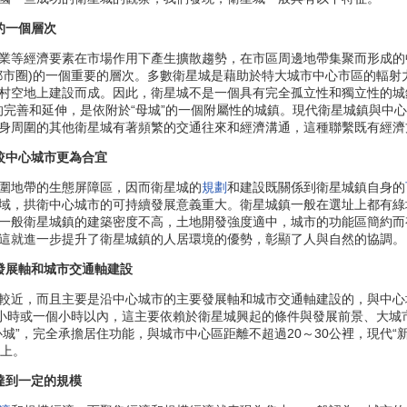
的一個層次
等經濟要素在市場作用下產生擴散趨勢，在市區周邊地帶集聚而形成的
都市圈)的一個重要的層次。多數衛星城是藉助於特大城市中心市區的輻射
村空地上建設而成。因此，衛星城不是一個具有完全孤立性和獨立性的城鎮
能的完善和延伸，是依附於“母城”的一個附屬性的城鎮。現代衛星城鎮與中
身周圍的其他衛星城有著頻繁的交通往來和經濟溝通，這種聯繫既有經濟
較中心城市更為合宜
地帶的生態屏障區，因而衛星城的
規劃
和建設既關係到衛星城鎮自身的
域，拱衛中心城市的可持續發展意義重大。衛星城鎮一般在選址上都有綠
一般衛星城鎮的建築密度不高，土地開發強度適中，城市的功能區簡約而
這就進一步提升了衛星城鎮的人居環境的優勢，彰顯了人與自然的協調。
發展軸和城市交通軸建設
近，而且主要是沿中心城市的主要發展軸和城市交通軸建設的，與中心城
個小時或一個小時以內，這主要依賴於衛星城興起的條件與發展前景、大
城”，完全承擔居住功能，與城市中心區距離不超過20～30公裡，現代“新
以上。
達到一定的規模