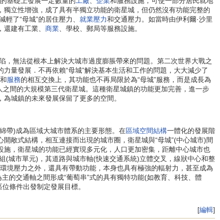
”的基礎上發展一定數量的
工廠
、
企業
和服務設施，可使一部分居民就地
顯，獨立性增強，成了具有半獨立功能的衛星城，但仍然沒有功能完整的
減輕了“母城”的居住壓力、
就業壓力
和交通壓力。如當時由伊利爾·沙里
，還建有工業、
商業
、學校、郵局等服務設施。
陷，無法從根本上解決大城市過度膨脹帶來的問題。第二次世界大戰之
的力量發展．不再依賴“母城”解決基本生活和工作的問題，大大減少了
和
服務
的相互交換上，其功能也不再局限於為“母城”服務，而是成長為
萬人之間的大規模第三代衛星城。這種衛星城鎮的功能更加完善，進一步
，為城鎮的未來發展保留了更多的空間。
連綿帶)成為區域大城市體系的主要形態。在
區域空間結構
一體化的發展階
開敞式結構，相互連接而出現的城市圈，衛星城與“母城”(中心城市)間
通設施，衛星城的功能已經實現多元化，人口更加密集，距離中心城市也
(城市單元)，其道路與城市軸(快速交通系統)立體交叉，線狀中心和整
力、環境壓力之外，還具有帶動功能，本身也具有極強的輻射力，甚至成為
為主的交通軸之間形成“葡萄串”式的具有獨特功能(如教育、科技、體
身區位條件出發制定發展目標。
[
編輯
]