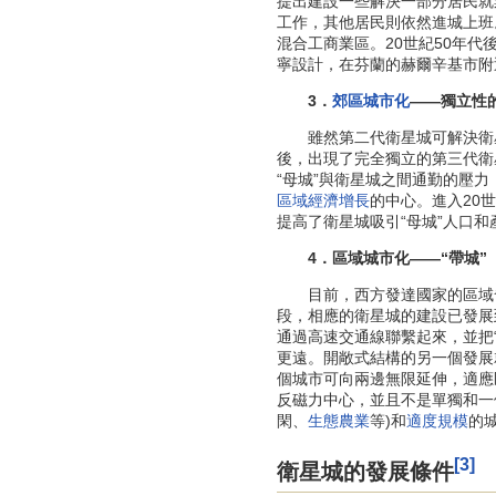
提出建設一些解決一部分居民就業
工作，其他居民則依然進城上班
混合工商業區。20世紀50年代
寧設計，在芬蘭的赫爾辛基市附
3．
郊區城市化
——獨立性的
雖然第二代衛星城可解決衛
後，出現了完全獨立的第三代衛
“母城”與衛星城之間通勤的壓力
區域經濟增長
的中心。進入20
提高了衛星城吸引“母城”人口
4．區域城市化——“帶城”
目前，西方發達國家的區域發
段，相應的衛星城的建設已發展
通過高速交通線聯繫起來，並把
更遠。開敞式結構的另一個發展
個城市可向兩邊無限延伸，適應
反磁力中心，並且不是單獨和一
閑、
生態農業
等)和
適度規模
的
[3]
衛星城的發展條件