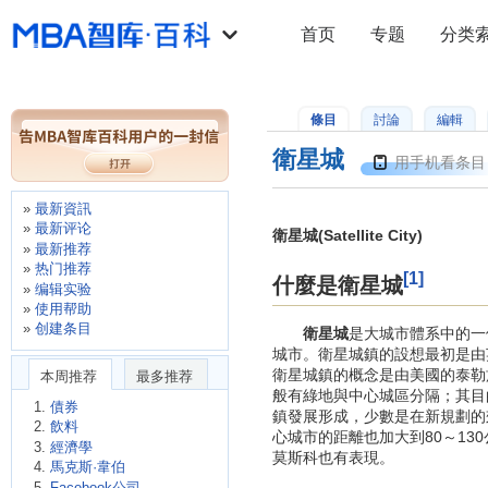
首页
专题
分类
條目
討論
編輯
衛星城
用手机看条目
最新資訊
最新评论
衛星城(Satellite City)
最新推荐
热门推荐
[1]
什麼是衛星城
编辑实验
使用帮助
创建条目
衛星城
是大城市體系中的一
城市。衛星城鎮的設想最初是由英
衛星城鎮的概念是由美國的泰勒
本周推荐
最多推荐
般有綠地與中心城區分隔；其目
債券
鎮發展形成，少數是在新規劃的郊
飲料
心城市的距離也加大到80～1
經濟學
莫斯科也有表現。
馬克斯·韋伯
Facebook公司