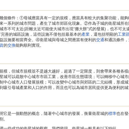
個條件：①母城應當具有一定的規模，應當具有較大的集聚功能，能夠
來一系列的城市問題，產生了城市郊區化現象。②作為子城的衛星城所在
城市不可太近(距離太近可能使大城市出現“攤大餅”式的發展)，也不可太
有完善的城區設施，這些設施不僅包括最基本的
產業
，還包括明顯的
工業
益設施要相當齊全。④衛星城與母城之間應當有便利的
交通
和通訊條件，
資
的
交換
能夠順利實現。
模，但城市規模並不是越大越好，超過了一定限度，則會帶來各種各樣
星城可以疏散中心城市市區工業，改善市區生態環境；可以轉移中心城市
制中心城市人口發展規模；可以改變中心城市與郊區的二元結構，形成城
到吸引母城產業和人口的作用，而且也可以為城市居民提供更為便利的城
它是一個動態的概念，隨著中心城市的發展，衡量衛星城的
標準
也在發
別。
國一些成功的衛星城的觀察，我們發現，衛星城一般具有以下特征。