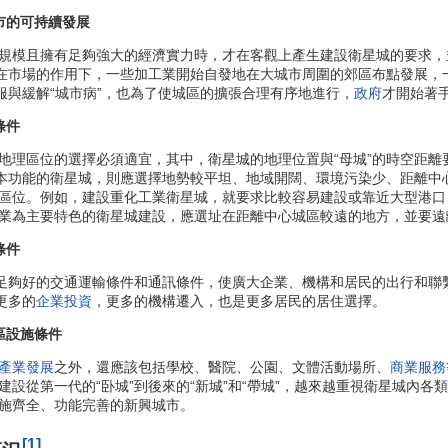
市的可持續發展
模且擁有足夠強大的經濟實力時，才在客觀上產生建設衛星城的要求，
，在市場的作用下，一些加工業開始自發地在大城市周圍的郊區布點發展
服與緩解“城市病”，也為了使城區的擴張合理有序地進行，
政府
才開始著
條件
區位的選擇必須適宜，其中，衛星城的地理位置與“母城”的時空距離
基本功能的衛星城，則應選擇地勢較平坦、地域開闊、環境污染少、距離中
區位。例如，建設重化工業衛星城，就要求比較容易建設或靠近大型港口
業為主要特色的衛星城建設，應選址在距離中心城區較遠的地方，並要遠
條件
夠好的交通運輸條件和通訊條件，使廣大企業、機構和居民的出行和聯繫
更多的
企業投資
，更多的機構遷入，也是更多居民的居住選擇。
區設施條件
產業發展
之外，還應該包括學校、醫院、公園、文體活動場所、
商業服務
建設從第一代的“卧城”到後來的“新城”和“帶城”，越來越重視衛星城內
施齊全、功能完善的新興城市。
[1]