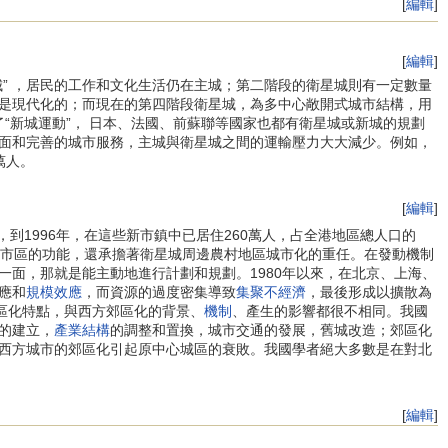
[
編輯
]
[
編輯
]
 ，居民的工作和文化生活仍在主城；第二階段的衛星城則有一定數量
是現代化的；而現在的第四階段衛星城，為多中心敞開式城市結構，用
“新城運動”， 日本、法國、前蘇聯等國家也都有衛星城或新城的規劃
面和完善的城市服務，主城與衛星城之間的運輸壓力大大減少。例如，
萬人。
[
編輯
]
1996年，在這些新市鎮中已居住260萬人，占全港地區總人口的
市區的功能，還承擔著衛星城周邊農村地區城市化的重任。在發動機制
一面，那就是能主動地進行計劃和規劃。1980年以來，在北京、上海、
應和
規模效應
，而資源的過度密集導致
集聚不經濟
，最後形成以擴散為
區化特點，與西方郊區化的背景、
機制
、產生的影響都很不相同。我國
的建立，
產業結構
的調整和置換，城市交通的發展，舊城改造；郊區化
西方城市的郊區化引起原中心城區的衰敗。我國學者絕大多數是在對北
[
編輯
]