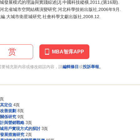
發展模式的理論與實踐綜述[J].中國科技縱橫,2011,(第16期).
河北省城市空間結構演變研究.河北科學技術出版社,2006年9月.
.大城市衛星城研究.社會科學文獻出版社,2008.12.
赏
MBA智库APP
。
需要補充新內容或修改錯誤內容，請
編輯條目
或
投訴舉報
2頁
其定位
4頁
改善規劃
8頁
關係研究
9頁
計與營銷戰略
3頁
星城用戶實現方式的探討
3頁
發展措施研究
2頁