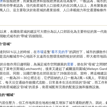
濟
和規模經濟，而聚集經濟和規模經濟就表現為集中。一般認為，城市的
而有些學者認為，現代衛星城市人口規模大約在20萬人以上，具有聚集效
00萬人口。這主要取決於衛星城的產業規模、人口承載能力和交通運輸條件
以來，各國衛星城的建設可大體分為以人口郊區化為主要特征的第一代衛
開敞式城市的“帶城”四個階段。
“卧城”
到50％以上的時候，在
市場
這隻“
看不見的手
”的調控下，城市的擴散
是流向離城市中心地區不太遠而生態環境相對較好的郊區，即大都市地區
的分散作用日趨明顯，為滿足城市空間擴展的
需要
，便在與“母城”之間
奇沃斯城(Letchworth)，後來又建起了威爾溫田園城(Welwyn G
居住區。同期，法國巴黎也在郊區規划了28個居住區。當時，將這種建設
近，一般為20～30公裡左右，它們容納的人口一般為2萬～6萬人。早
職工，每天沿交通線作鐘擺式流動，日常基本生活在郊區的“卧城”，而工作
的衛星城建設“卧城”的居多，衛星城配有完善的配套設施和服務設施。
的“輔城”
壓力，但工作地和居住地相分離又增加了城市通勤的壓力。因此，針對“卧城”的缺