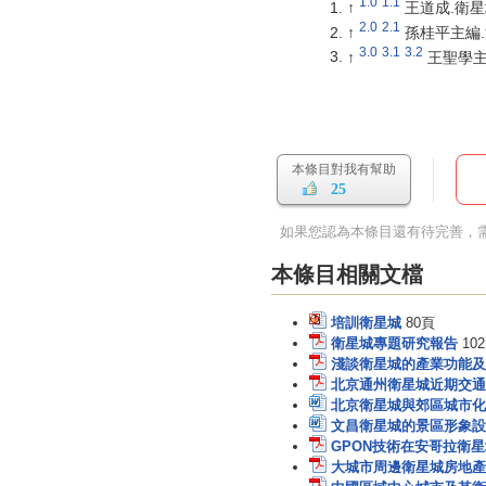
1.0
1.1
↑
王道成.衛星城
2.0
2.1
↑
孫桂平主編.
3.0
3.1
3.2
↑
王聖學主編
本條目對我有幫助
25
如果您認為本條目還有待完善，
本條目相關文檔
培訓衛星城
80頁
衛星城專題研究報告
10
淺談衛星城的產業功能及
北京通州衛星城近期交通
北京衛星城與郊區城市化
文昌衛星城的景區形象設
GPON技術在安哥拉衛
大城市周邊衛星城房地產