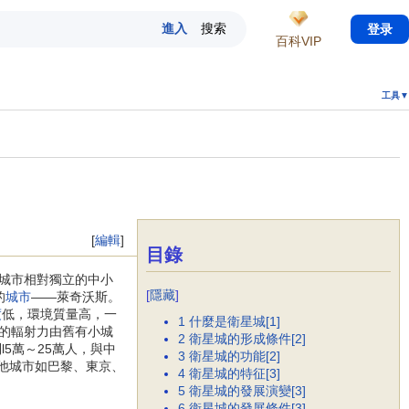
登录
百科VIP
工具▼
[
編輯
]
目錄
城市相對獨立的中小
[
隱藏
]
的
城市
——萊奇沃斯。
度
低，環境質量高，一
1
什麼是衛星城[1]
的輻射力由舊有小城
2
衛星城的形成條件[2]
5萬～25萬人，與中
3
衛星城的功能[2]
其他城市如巴黎、東京、
4
衛星城的特征[3]
5
衛星城的發展演變[3]
6
衛星城的發展條件[3]