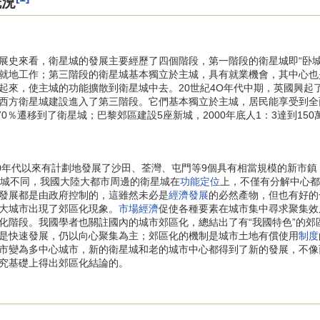
概況
來看，衛星城的發展主要經歷了四個階段，第一階段的衛星城即“卧城”
就地工作；第三階段的衛星城基本獨立於主城，具有就業機會，其中心也
起來，使主城的功能擴散到衛星城中去。20世紀4O年代中期，英國興起了
西方衛星城建設進入了第三階段。它們基本獨立於主城，居民能享受到全
0％遷移到了衛星城；巴黎郊區建設5座新城，2000年底人1：3達到150
年代以來有計劃地發展了沙田、荃灣、屯門等9個具有相當規模的新市鎮，到
星城不同，我國大陸大都市周邊的衛星城在
功能定位
上，不僅有分解中心都
發展都是由政府控制的，這雖然未必是
經濟發展
的必然產物，但也有好的
大城市出現了郊區化現象。
市場經濟
促使各種要素在城市集中尋求聚集效
化階段。我國學者也關註國內的城市郊區化，總結出了有“我國特色”的郊
是快速發展，仍以向心聚集為主；郊區化的機制是城市土地有償使用
制度
市變為多中心城市，新的衛星城和老的城市中心都得到了新的發展，不像
究基礎上得出郊區化結論的。