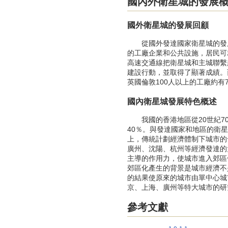
國內外衛星城的發展
國外衛星城的發展回顧
從國外發達國家衛星城的發展史
的工廠企業和公共設施，居民可
高速交通線把衛星城和主城聯繫
建設行動，並取得了顯著成績。
英國倫敦100人以上的工廠約有7
國內衛星城發展特色概述
我國的香港地區從20世紀70
40％。與發達國家和地區的衛
上，傳統計劃經濟體制下城市的
廣州、沈陽、杭州等經濟發達的
主導的作用力，使城市進入郊區
郊區化產生的背景是城市經濟不
的結果使原來的城市由單中心城
京、上海、廣州等特大城市的研
參考文獻