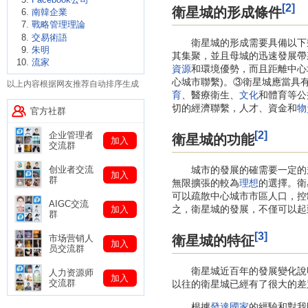
[2]
衛星城的形成條件
南韓企業
戰略管理理論
交易術語
衛星城的形成需要具備以下幾
朱明
其集聚，並且母城的迅速發展帶
流家
資源
和環境優勢，而且距離中心
心城市聯繫)。③衛星城應當具
以上内容根据网友推荐自动排序生成
育
、醫療衛生、
文化
和體育等公
切的經濟聯繫，人才、資金和
物
官方社群
[2]
企业管理者
衛星城的功能
加入
交流群
城市的發展的確需要一定的規
创业者交流
加入
群
無限擴張的較為
理想
的選擇。衛
可以疏散中心城市市區人口，控
AIGC交流
之，衛星城的發展，不僅可以起
加入
群
[3]
衛星城的特征
市场营销人
加入
员交流群
衛星城近百年的發展變化說明
人力资源师
加入
交流群
以往的衛星城已經有了很大的差
根據
發達國家
的經驗和對我