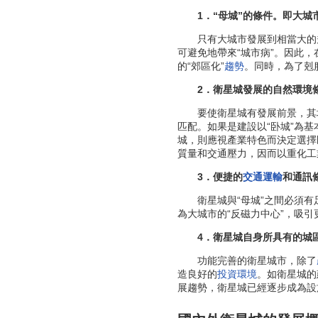
1．“母城”的條件。即大城
只有大城市發展到相當大的規
可避免地帶來“城市病”。因此
的“郊區化”
趨勢
。同時，為了剋
2．衛星城發展的自然環境
要使衛星城有發展前景，其地理
匹配。如果是建設以“卧城”為
城，則應視產業特色而決定選擇
質量和交通壓力，因而以重化工
3．便捷的
交通運輸
和通訊
衛星城與“母城”之間必須有足
為大城市的“反磁力中心”，吸引
4．衛星城自身所具有的城
功能完善的衛星城市，除了
造良好的
投資環境
。如衛星城的
展趨勢，衛星城已經逐步成為設