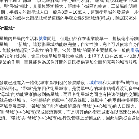
的半獨立“輔城”，以此緩解城市中心區的矛盾。“輔城”建設就是在“卧城
。與“卧城”相比，其規模逐漸擴大，距離中心城區也較遠，工業職能明
後期，半獨立的衛星城人口一般為8萬～10萬人，這類衛星城的發展進一步
近建立的威林比衛星城就是這樣的半獨立性郊區城鎮(輔城)，除居民區外
“新城”
星城內居民的生活和
就業
問題，但是仍然存在產業較單一、規模偏小等缺
星城——“新城”。這類衛星城功能較完整，自立性強，完全可以依靠自身
，能較好地起到“反磁力”的作用。它與“母城”的關係主要體現在一般的
產品
世紀70年代以後，第三代衛星城發展比較成熟，出現了人口在25萬～40
和產業的作用，而且能夠為居住其間的居民提供更加全面和完善的城市服務
展已經進入一體化(城市區域化)的發展階段，
城市群
和大城市帶(城市
到第四代。“帶城”是第四代衛星城市，是從單中心的城市結構過渡到多中心
“母城”的功能逐漸擴散到衛星城，而且各衛星城之間也有快速便捷的交
就是線狀城市。它把傳統的點狀中心變為線狀，線狀中心的兩側串掛著團組
區域發展需要。“帶城”除了能有效緩解原有“母城”(中心城市)的人口壓
個“母城”(中心城市)形成經濟聯繫，而是與其他的衛星城市在以高速公路
城鎮。“帶城”與“母城”(中心城市)在行政管轄上是獨立的，因此能夠從自