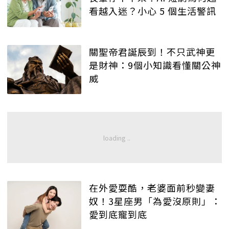
看越入迷？小心 5 個生活警訊
關聖帝君誕辰到！不只武神更
是財神：9個小知識看懂關公神
威
在外愛耍酷，老婆面前秒變妻
奴！3星座男「為愛沒原則」：
愛到底寵到底