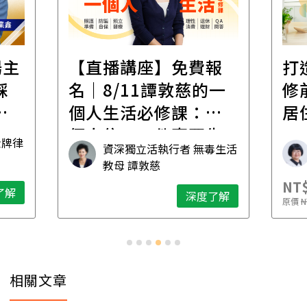
場主
【直播講座】免費報
打
踩
名｜8/11譚敦慈的一
修
職
個人生活必修課：一
居
個人住，五件事要先
金牌律
資深獨立活執行者 無毒生活
想清楚！
教母 譚敦慈
NT$
了解
深度了解
原價
N
相關文章