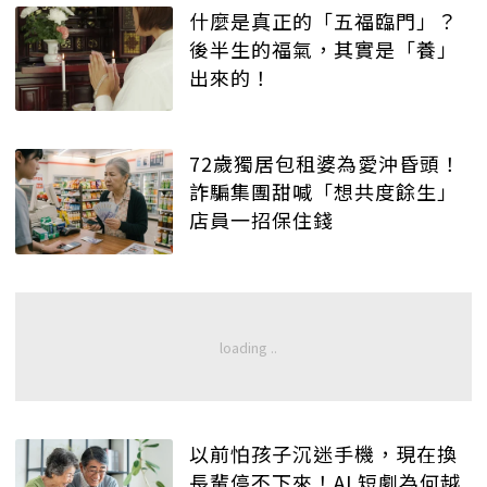
什麼是真正的「五福臨門」？
後半生的福氣，其實是「養」
出來的！
72歲獨居包租婆為愛沖昏頭！
詐騙集團甜喊「想共度餘生」
店員一招保住錢
以前怕孩子沉迷手機，現在換
長輩停不下來！AI 短劇為何越