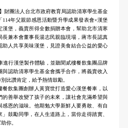
】財團法人台北市政府教育局認助清寒學生基金
「114年父親節感恩活動暨升學成果發表會×漢堡
定漢堡，義賣所得全數捐贈本會，幫助北市清寒
局長兼本會董事長湯志民親臨現場，蔣市長認真
認助人共享美味漢堡，見證美食結合公益的愛心
進行漢堡製作體驗，並聽聞貳樓餐飲集團品牌
團與認助清寒學生基金會攜手合作，將義賣收入
特別比讚肯定，給予熱情鼓勵。
餐飲集團創辦人黃寶世打造愛心漢堡餐車，以
們的善舉改變了孩子的未來，讓社會充滿希望與
與感恩的滋味。他期勉大學新鮮人要勇敢、有自
來」鼓勵同學，在人生道路上，當你走得踏實、
幫助你。