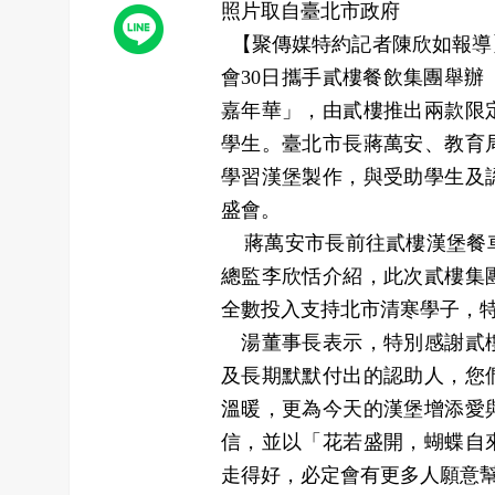
照片取自臺北市政府
【聚傳媒特約記者陳欣如報導
會30日攜手貳樓餐飲集團舉辦
嘉年華」，由貳樓推出兩款限
學生。臺北市長蔣萬安、教育
學習漢堡製作，與受助學生及
盛會。
蔣萬安市長前往貳樓漢堡餐車
總監李欣恬介紹，此次貳樓集
全數投入支持北市清寒學子，
湯董事長表示，特別感謝貳樓
及長期默默付出的認助人，您
溫暖，更為今天的漢堡增添愛
信，並以「花若盛開，蝴蝶自
走得好，必定會有更多人願意