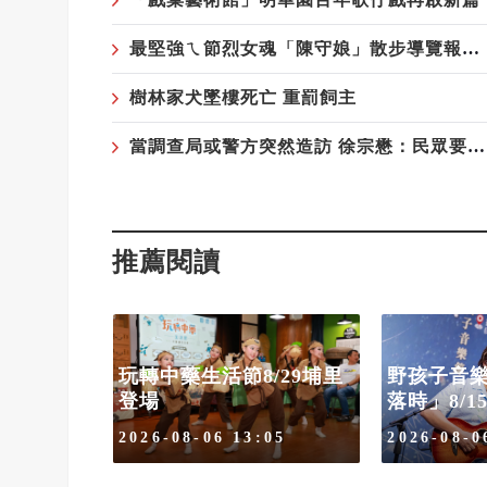
最堅強ㄟ節烈女魂「陳守娘」散步導覽報名開跑
樹林家犬墜樓死亡 重罰飼主
當調查局或警方突然造訪 徐宗懋：民眾要懂自保
推薦閱讀
玩轉中藥生活節8/29埔里
野孩子音
登場
落時」8/
突然造訪
2026-08-06 13:05
2026-08-0
懂自保
35