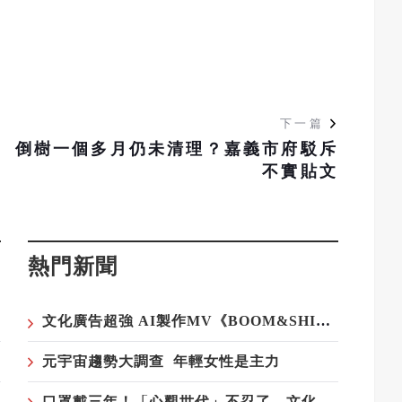
下一篇
台
倒樹一個多月仍未清理？嘉義市府駁斥
不實貼文
熱門新聞
文化廣告超強 AI製作MV《BOOM&SHINE》登場！
元宇宙趨勢大調查 年輕女性是主力
口罩戴三年！「心觀世代」不忍了，文化廣告號召IG濾鏡脫口罩