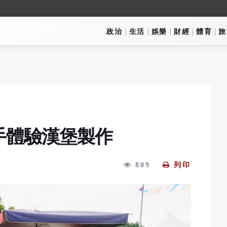
政治
生活
娛樂
財經
體育
旅
手體驗漢堡製作
809
列印