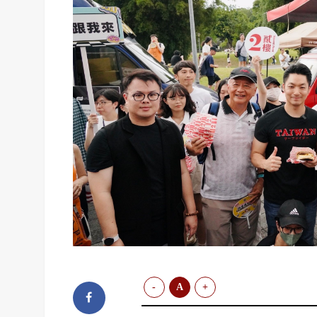
-
A
+