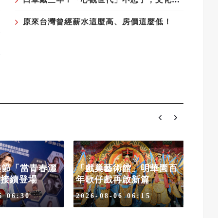
原來台灣曾經薪水這麼高、房價這麼低！
「戲巢藝術館」明華園百
樂節「當青春灑
最堅
年歌仔戲再啟新篇
15接續登場
娘」
2026-08-06 06:15
6 06:30
2026