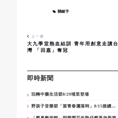
關鍵字
上一篇
大九學堂熱血結訓 青年用創意走讀
灣 「回嘉」奪冠
即時新聞
玩轉中藥生活節8/29埔里登場
野孩子音樂節「當青春灑落時」8/15接續登場
「戲巢藝術館」明華園百年歌仔戲再啟新篇