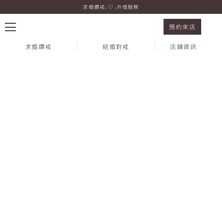
求婚鑽戒⸜♡⸝外借服務
Summer Festival 盛夏璀璨情人節
預約來店
求婚鑽戒
結婚對戒
店鋪資訊
熱門搜尋：