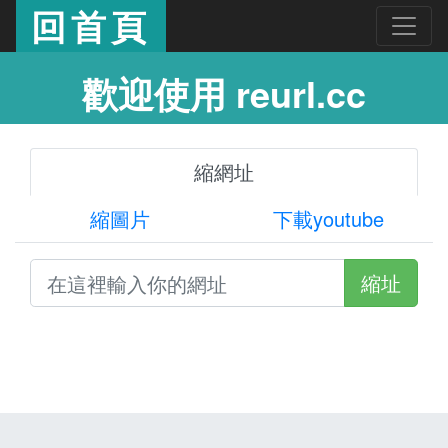
回首頁
歡迎使用 reurl.cc
縮網址
縮圖片
下載youtube
縮址