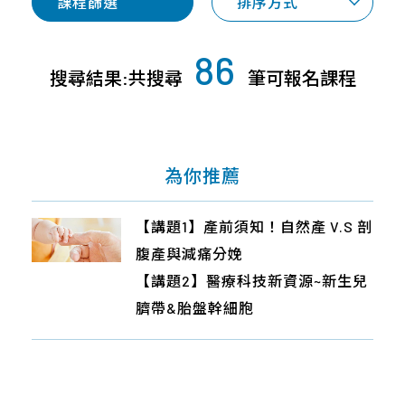
專
課程篩選
排序方式
才
合
桃
案
招
作
竹
與
募
86
合
苗
產
搜尋結果:共搜尋
筆可報名課程
企
作
品
中
業
廠
區
社
商
會
南
為你推薦
近
責
區
期
任
活
宜
【講題1】產前須知！自然產 V.S 剖
【講題1】如何優雅生產不驚慌~認
【講題1】禾馨生產須知有哪些？由
【講題1】產前須知！自然產 V.S 剖
【講題1】孕期營養大小事,由謝元
About
動
花
腹產與減痛分娩
識產程與減痛分娩迷失破解
產房護士告訴您～讓您安心又美麗
腹產與減痛分娩
杰院長告訴您～
Us
東
【講題2】醫療科技新資源~新生兒
【講題2】您知道生產可領政府補
的生出可愛寶寶
【講題2】醫療科技新資源~新生兒
【講題2】貼心小加碼：別讓權利
離
臍帶&胎盤幹細胞
助30萬嗎?生育給付與育兒津貼全
【講題2】貼心小加碼：你知道生
臍帶&胎盤幹細胞
睡著~政府各項生產輔助與申請教
島
攻略
產可領政府補助30萬嗎?生育給付
學
【講題3】儲存幹細胞-守護全家人
與育兒津貼全攻略
【講題3】改變人類生活的科技-儲
【講題3】改變人類生活的科技-幹
存幹細胞