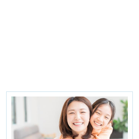
【全程免費參加】
♦
宣捷參加禮:
棉質紗布衣,黃色小鴨麥粥碗,寶寶洗
澡巾,柔仕乾濕兩用布巾,典松天然草本金盞花葉黃素
查看更多
體驗包
♦
Q&A有獎禮
:純棉小方巾,棉花棒,三層奶粉罐,面紙,
施巴體驗組,環保餐具組,寶寶U型防水口水巾,濕紙
了解更多
巾,繪本童書,副食品麥粥碗
♦
夫妻同行禮
:寬口玻璃奶瓶240ML(憑媽媽手冊限
立即報名
領一次)
♦
預約報名禮
:培寶溢乳墊+擠乳袋
♦IG上討論最高.新手媽媽必備的免費媽媽禮:芬蘭嬰
兒箱(淨重2.1KG,攤平袋裝(長84CM.寬79CM),體積偏
大,建議媽媽可以跟家人隨行一起帶回
(憑媽媽手冊限
領一次)
♦
請攜帶媽媽手冊入場.每本限領乙次並全程參加