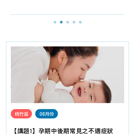
細胞儲存
探
品
常
聯
索
質
見
絡
幹
保
問
我
細
證
題
們
胞/
技
育
免
術
兒
疫
與
大
細
認
小
胞
證
事
年
課
胎
度
程
盤
桃竹苗
08月份
細
問
臍
胞
題
帶
【講題1】孕期中後期常見之不適症狀
活
間
產