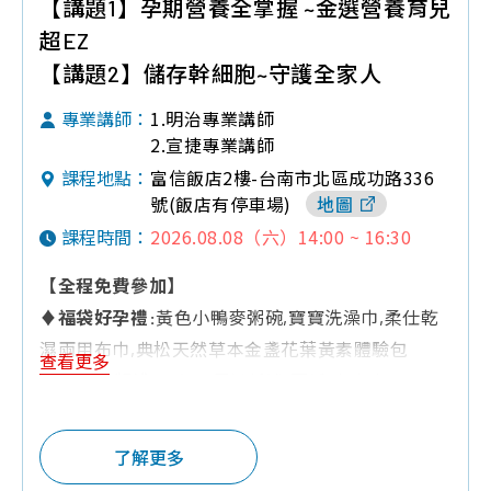
【講題1】孕期營養全掌握 ~金選營養育兒
超EZ
【講題2】儲存幹細胞~守護全家人
1.明治專業講師
專業講師：
2.宣捷專業講師
富信飯店2樓-台南市北區成功路336
課程地點：
號(飯店有停車場)
地圖
2026.08.08（六）14:00 ~ 16:30
課程時間：
【全程免費參加】
♦
福袋好孕禮:
黃色小鴨麥粥碗,寶寶洗澡巾,柔仕乾
濕兩用布巾,典松天然草本金盞花葉黃素體驗包
查看更多
♦
Q&A有獎禮:
三色三層奶粉罐,面紙,小方巾,240ML
玻璃奶瓶,濕紙巾,黃色小鴨奶嘴鍊,洗澡鴨鴨,慕之恬
廊試用包,香草奶嘴,童書
了解更多
♦
夫妻同行禮:
棉質嬰兒紗布衣,嬰兒可愛防水兜兜1