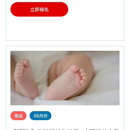
進入
外
立即報名
泌
♦溫馨提醒:請記得攜帶媽媽手冊領取
體
2026-07-20通知更改時間:(原)時
間:14:45~16:30(新)13:45~16:30
南區
08月份