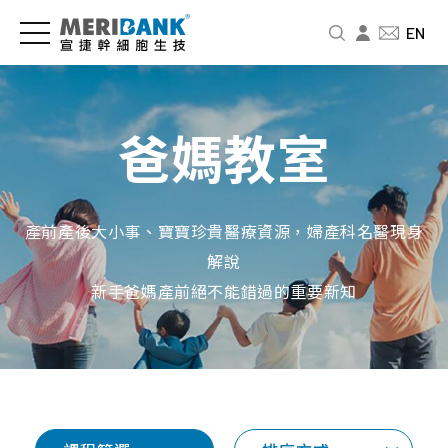
儲
認
品
爸
投
EN
存
識
牌
媽
資
細
宣
新
教
人
胞
捷
訊
室
專
爸媽教室
與
區
公
新
免
商
司
聞
疫
財
品
介
中
細
務
產前產後大小事、寶寶珍貴醫療資源，婦產科名醫現身
紹
心
胞
資
幹
解說
訊
細
經
影
婦
新手爸媽產前絕不能錯過的重要新知
胞
營
音
幼
股
要
者
專
展
東
怎
故
區
專
北
麼
事
欄
品
北
存
人
牌
基