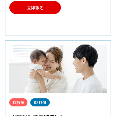
個
立即報名
♦
預約報名禮:
培寶溢乳墊+擠乳袋
♦
請攜帶媽媽手冊入場.每本限領乙次
桃竹苗
08月份