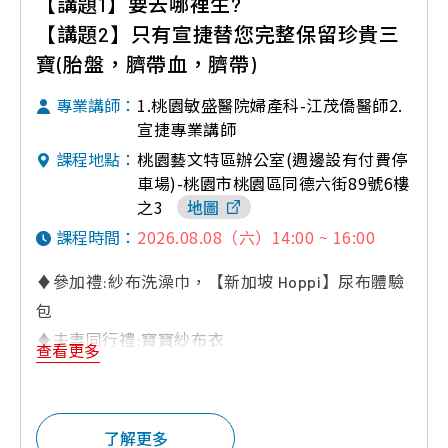
【講題1】要去哪裡生?
【講題2】只有宣捷替您完整保留珍貴三
寶(胎盤，臍帶血，臍帶)
1.桃園敏盛醫院婦產科-江茂僑醫師2.
專業講師：
宣捷專業講師
桃園藝文特區辦公室(週邊設有付費停
課程地點：
車場)-桃園市桃園區同德六街89號6樓
之3
地圖
2026.08.08（六）14:00 ~ 16:00
課程時間：
♦參加禮:紗布洗澡巾，【新加坡 Hoppi】尿布體驗
包
♦夫妻同行禮:寶寶紗布衣
查看更多
♦預約報名禮:黃色小鴨副食品研磨碗
♦Q&A有獎禮:培寶禮盒(溢乳墊+擠乳袋)，紗布口水
巾，孕哺兒，攜帶型奶粉罐
了解更多