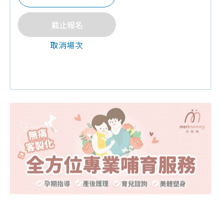
♦好孕媽咪禮:滿意寶寶禮袋(Line好友綁定，孕期
限領一次)
截止報名
♦溫馨提醒:為了維護上課品質，6歲以下孩童請勿
進入
♦溫馨提醒:請記得攜帶媽媽手冊領取
2026-08-07通知:因場地因素，該場次取
消舉辦，敬請見諒!