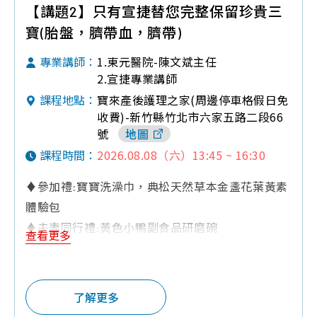
性
質
【講題2】只有宣捷替您完整保留珍貴三
品
檢
幹
寶(胎盤，臍帶血，臍帶)
問
測
細
題
1.東元醫院-陳文斌主任
專業講師：
報
胞
2.宣捷專業講師
告
臍
寶來產後護理之家(周邊停車格假日免
課程地點：
帶
收費)-新竹縣竹北市六家五路二段66
血
號
地圖
造
2026.08.08（六）13:45 ~ 16:30
課程時間：
血
幹
♦參加禮:寶寶洗澡巾，典松天然草本金盞花葉黃素
細
體驗包
胞
♦夫妻同行禮:黃色小鴨副食品研磨碗
查看更多
♦預約報名禮:嬰兒紗布衣
免
疫
♦Q&A有獎禮:培寶禮盒(溢乳墊+擠乳袋)，纱布巾，
細
乾溼兩用紗布巾，攜帶型奶粉罐
了解更多
胞
♦溫馨提醒:為了維護上課品質，6歲以下孩童請勿