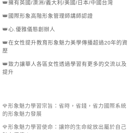
👑
擁有英國
/
澳洲
/
義大利
/
美國
/
日本
/
中國台灣
👑
國際形象高階形象管理師講師認證
👑
心
.
優雅儀態創辦人
👑
在女性提升教育形象魅力美學傳播超過
20
年的資
歷
👑
致力讓華人各區女性透過學習有更多的交流以及
提升
🌹
形象魅力學習宗旨：省時，省錢，省力國際系統
的形象魅力發展
🌹
形象魅力學習使命：讓妳的生命綻放出屬於自己