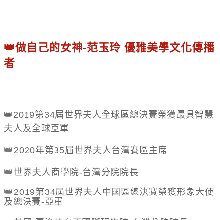
👑做自己的女神-范玉玲 優雅美學文化傳播
者
👑
2019
第
34
屆世界夫人全球區總決賽榮獲最具智慧
夫人及全球亞軍
👑
2020
年第
35
屆世界夫人台灣賽區主席
👑
世界夫人商學院
-
台灣分院院長
👑
2019
第
34
屆世界夫人中國區總決賽榮獲形象大使
及總決賽
-
亞軍