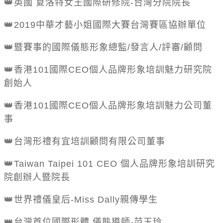
👑
英國
夏洛特女王國際研修院
-
台灣分院院長
👑
2019
中華才藝小姐國際大賽台灣賽區協辦單位
👑
暨賽事的國際儀態形象總監
/
發言人
/
評審
/
顧問
👑
香港
101
國際
CEO
個人品牌形象培訓魅力研究院
創始人
👑
香港
101
國際
CEO
個人品牌形象培訓魅力公司董
事
👑
台灣形禮有宜培訓顧問有限公司董事
👑
Taiwan Taipei 101 CEO
個人品牌形象培訓研究
院創辦人暨院長
👑
世界禮儀皇后
-Miss Dally
親傳學生
👑
台灣首位國際形體
.
儀態導師
-
范玉玲