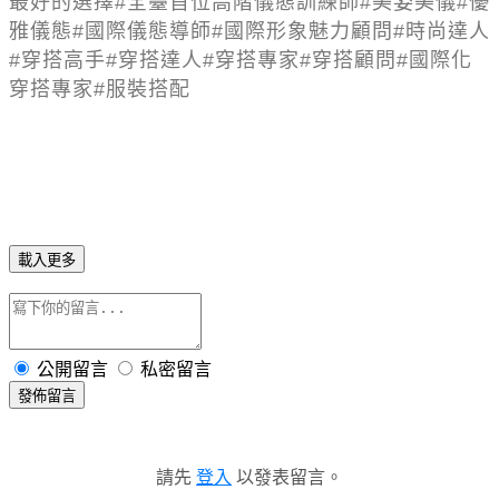
最好的選擇
#
全臺首位高階儀態訓練師
#
美姿美儀
#
優
雅儀態
#
國際儀態導師
#
國際形象魅力顧問
#
時尚達人
#
穿搭高手
#
穿搭達人
#
穿搭專家
#
穿搭顧問
#
國際化
穿搭專家
#
服裝搭配
載入更多
公開留言
私密留言
發佈留言
請先
登入
以發表留言。