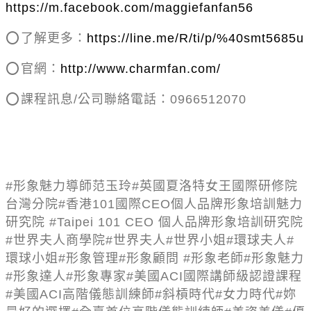
https://m.facebook.com/maggiefanfan56
⭕
️
了解更多：
https://line.me/R/ti/p/%40smt5685u
⭕
️
官網：
http://www.charmfan.com/
⭕
️
課程訊息
/
公司聯絡電話：
0966512070
#
形象魅力導師范玉玲
#
英國夏洛特女王國際研修院
台灣分院
#
香港
101
國際
CEO
個人品牌形象培訓魅力
研究院
#Taipei 101 CEO
個人品牌形象培訓研究院
#
世界夫人商學院
#
世界夫人
#
世界小姐
#
環球夫人
#
環球小姐
#
形象管理
#
形象顧問
#
形象老師
#
形象魅力
#
形象達人
#
形象專家
#
美國
ACI
國際講師級認證課程
#
美國
ACI
高階儀態訓練師
#
斜槓時代
#
女力時代
#
妳