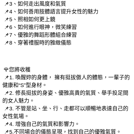
 📌3、如何走出風度和氣質
 📌4、如何善用肢體語言提升女性的魅力
 📌5、照相如何更上鏡
 📌6、如何進行眼神，微笑練習
 📌7、優雅的舞蹈形體組合練習
 📌8、穿著禮服時的雅緻儀態
🌹您將收穫
 📌1. 喚醒妳的身體， 擁有挺拔傲人的體態，一輩子的
健康和“S”型身材。
 📌2. 修長挺拔的身姿、優雅高貴的氣質、舉手投足間
的女人魅力。
 📌3. 不管是站、坐、行、走都可以順暢地表達自己的
女性氣場。
 📌4. 增強自己的氣質和影響力。
 📌5.不同場合的儀態呈現，找到自己的優雅氣質。