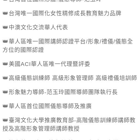
👑
台灣唯一國際化女性精修成長教育魅力品牌
👑
中澳文化交流華人代表
👑
華人區唯一國際講師認證平台
/
形象
/
禮儀
/
儀態全
方位的國際認證
👑
美國
ACI
華人區唯一代理暨評委
👑
高級儀態訓練師
高級形象管理師
高級禮儀培訓師
👑
形象魅力導師
-
范玉玲國際導師團隊執行長
👑
華人區首位國際儀態導師及推廣
👑
臺灣文化大學推廣教育部
-
高階儀態訓練師講師教
授及高階形象管理師講師教授