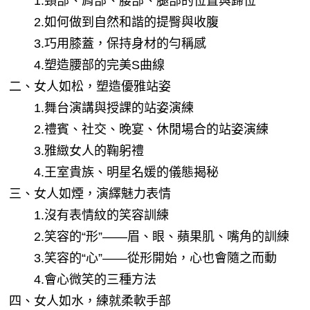
 　　1.頸部、肩部、腰部、腿部的位置與歸位
 　　2.如何做到自然和諧的提臀與收腹
 　　3.巧用膝蓋，保持身材的勻稱感
 　　4.塑造腰部的完美S曲線
 二、女人如松，塑造優雅站姿
 　　1.舞台演講與授課的站姿演練
 　　2.禮賓、社交、晚宴、休閒場合的站姿演練
 　　3.雅緻女人的鞠躬禮
 　　4.王室貴族、明星名媛的儀態揭秘
 三、女人如煙，演繹魅力表情
 　　1.沒有表情紋的笑容訓練
 　　2.笑容的“形”——眉、眼、蘋果肌、嘴角的訓練
 　　3.笑容的“心”——從形開始，心也會隨之而動
 　　4.會心微笑的三種方法
 四、女人如水，練就柔軟手部