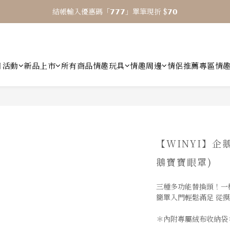
結帳輸入優惠碼「𝟳𝟳𝟳」單筆現折 $𝟳𝟬
⎯ 𝟴 月活動 WINYI 七夕愉悅月⎯
⎯ 𝟴 月活動 WINYI 七夕愉悅月⎯
月活動
新品上市
所有商品
情趣玩具
情趣周邊
情侶推薦專區
情
【WINYI】企
鵝寶寶眼罩)
三種多功能替換頭！一機
簡單入門輕鬆滿足 從摸
＊內附專屬絨布收納袋