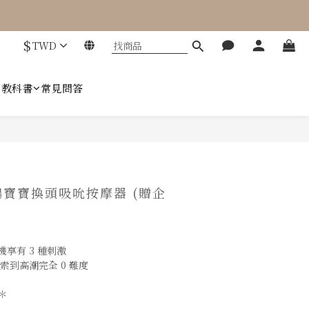
$
TWD
趣教科書
常見問答
立即購買
鵝寶寶換頭吸吮按摩器 (贈企
享有 3 種刺激
索到高潮完全 0 難度
＊