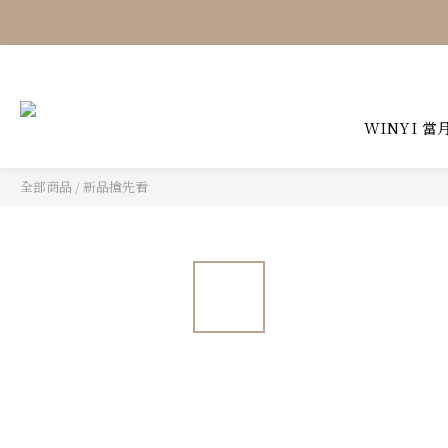
WINYI 當
全部商品
/
新品搶先看