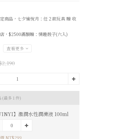
定商品，七夕愉悅月：任２款玩具 贈 收
店，$2500滿額贈：情趣骰子(六入)
查看更多
2,190
品
(最多 1 件)
INYI】激潤水性潤滑液 100ml
價 NT$299