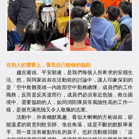
在別人的需要上，看見自己能做的協助
趨吉避凶、平安順遂，是我們每個人所希求的安穩生
活。然，與阿家叔叔在活動前的討論中，讓人印象深刻的
是「空中救難英雄—內政部空中勤務總隊」成員們的工作
職務，反而是反其道而行，成員們必須靠近危險，救出困
境中、需要協助的人，如同消防隊員等風險性高的工作一
樣，是個充滿危險又令人敬佩的志業。
活動中，外表幽默風趣、看似大喇喇的方彬叔叔，卻
能溫柔的留意到較安靜、坐在角落，或是不斷的默默舉著
手、而一直沒有被點到名的孩子。也於活動後回饋：「這