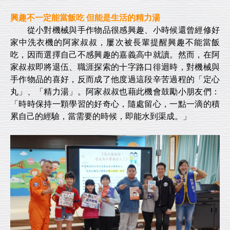
興趣不一定能當飯吃 但能是生活的精力湯
從小對機械與手作物品很感興趣、小時候還曾經修好
家中洗衣機的阿家叔叔，屢次被長輩提醒興趣不能當飯
吃，因而選擇自己不感興趣的嘉義高中就讀。然而，在阿
家叔叔即將退伍、職涯探索的十字路口徘迴時，對機械與
手作物品的喜好，反而成了他度過這段辛苦過程的「定心
丸」、「精力湯」。阿家叔叔也藉此機會鼓勵小朋友們：
「時時保持一顆學習的好奇心，隨處留心，一點一滴的積
累自己的經驗，當需要的時候，即能水到渠成。」