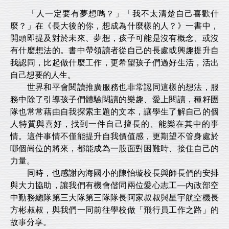
「人一定要有夢想嗎？」「我不太清楚自己喜歡什
麼？」在《長大後的你，想成為什麼樣的人？》一書中，
開頭即提及對於未來、夢想，孩子可能是沒有概念、或沒
有什麼想法的。書中帶領讀者從自己的長處或興趣提升自
我認同，比起做什麼工作，更希望孩子們過好生活，活出
自己想要的人生。
世界和平會閱讀推廣服務也非常認同這樣的想法，服
務中除了引導孩子們體驗閱讀的樂趣、愛上閱讀，種籽團
隊也常常藉由自我探索主題的文本，讓學生了解自己的個
人特質與喜好，找到一件自己擅長的、能樂在其中的事
情。這件事情不僅能提升自我價值感，更期望不管身處於
哪個崗位的將來，都能成為一股面對困難時、接住自己的
力量。
同時，也感謝內海國小的陳怡璇校長與師長們的安排
與大力協助，讓我們有機會偕同兩位愛心志工—內政部空
中勤務總隊第三大隊第三隊隊長阿家叔叔與星宇航空機長
方彬叔叔，與我們一同前往學校做「飛行員工作之路」的
故事分享。