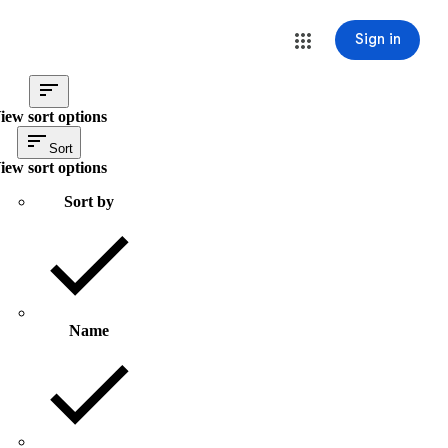
Sign in
iew sort options
Sort
iew sort options
Sort by
Name