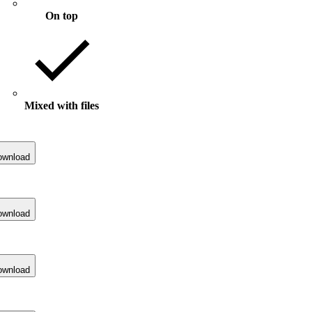
On top
Mixed with files
ownload
ownload
ownload