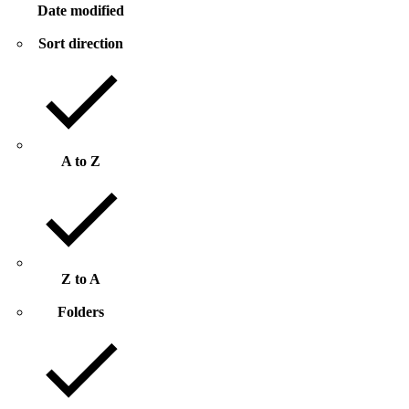
Date modified
Sort direction
A to Z
Z to A
Folders