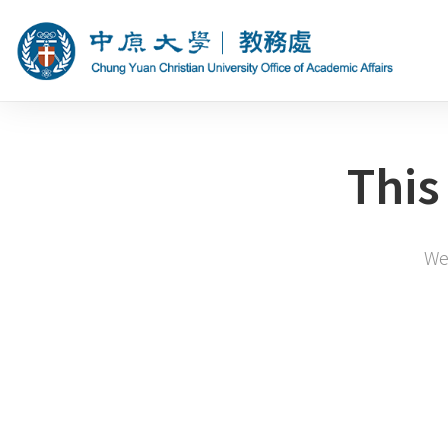
This
We 