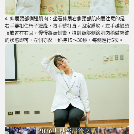
4. 伸展頸部側邊肌肉：
坐著伸展右側頸部肌肉要注意的是
右手要扣住椅子邊緣，將手臂打直，固定肩膀，左手越過頭
頂放置在右耳，慢慢將頭側彎，拉到頸部側邊肌肉稍微緊繃
的狀態即可，左側亦然，維持15～30秒，每側進行5次。