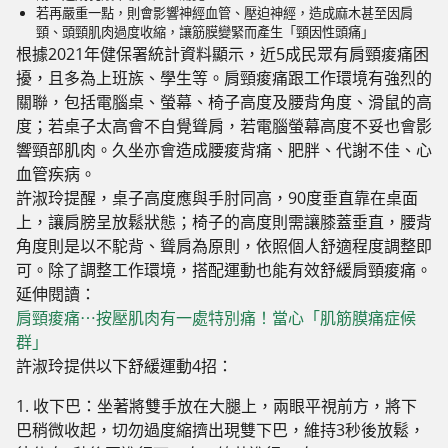
若再嚴重一點，則會影響神經血管、壓迫神經，造成麻木甚至因肩
頸、頭頸肌肉過度收縮，讓筋膜變緊而產生「頸因性頭痛」
根據2021年健保署統計資料顯示，近5成民眾有肩頸痠痛困
擾，且多為上班族、學生等。
肩頸痠痛跟工作環境有強烈的
關聯，包括電腦桌、螢幕、椅子高度及腰背角度、滑鼠的高
度；若桌子太高會不自覺聳肩，若電腦螢幕高度不妥也會影
響頸部肌肉。
久坐亦會造成腰痠背痛、肥胖、代謝不佳、心
血管疾病。
許淑玲提醒，
桌子高度應與手肘同高，90度垂直靠在桌面
上，讓肩膀呈放鬆狀態；椅子的高度則需讓膝蓋垂直，腰背
角度則是以不駝背、聳肩為原則，依照個人舒適程度調整即
可。
除了調整工作環境，搭配運動也能有效舒緩肩頸痠痛。
延伸閱讀：
肩頸痠痛⋯按壓肌肉有一處特別痛！當心「肌筋膜痛症候
群」
許淑玲提供以下舒緩運動4招：
1. 收下巴：
坐著將雙手放在大腿上，兩眼平視前方，將下
巴稍微收起，切勿過度縮擠出現雙下巴，維持3秒後放鬆，