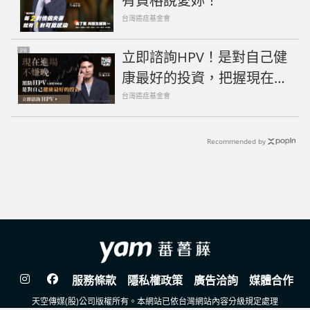
有資格說愛妳！
台灣癌症基金會
PR
立即諮詢HPV！是對自己健
康最好的投資，把握現在不
嫌晚！
台灣癌症基金會
Recommended by
服務條款
隱私權政策
廣告洽詢
媒體合作
天空傳媒(股)公司版權所有。本網站已依台灣網站內容分級規定處理