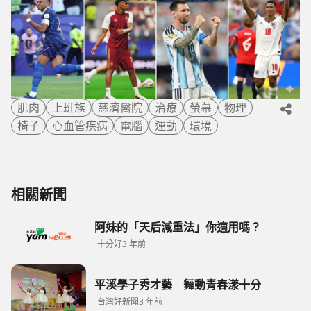
肌肉
上班族
慈濟醫院
治療
螢幕
物理
椅子
心血管疾病
電腦
運動
環境
相關新聞
阿妹的「天后減重法」你適用嗎？
十分好
3 年前
平溪學子秀才藝 舞動青春漾十分
台灣好新聞
3 年前