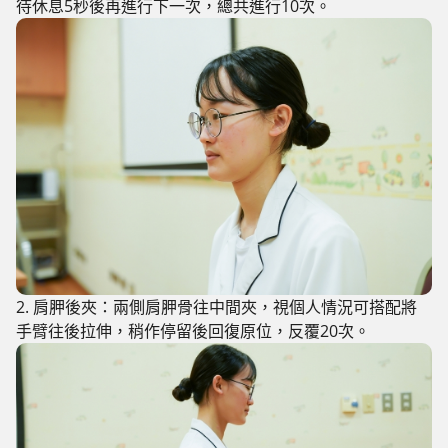
待休息5秒後再進行下一次，總共進行10次。
2. 肩胛後夾：
兩側肩胛骨往中間夾，視個人情況可搭配將
手臂往後拉伸，稍作停留後回復原位，反覆20次。