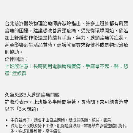
台北慈濟醫院物理治療師許淑玲指出，許多上班族都有肩頸
痠痛的困擾，建議想改善肩頸痠痛，須先從環境開始，倘若
加上舒緩動作後還是持續有手麻、無力、肩頸痠痛等症狀，
甚至影響到生活品質時，建議就醫尋求復健科或是物理治療
師協助。
延伸閱讀：
上班族注意！長時間用電腦肩頸痠痛、手麻舉不起⋯醫：恐
患1症候群
久坐恐致3大肩頸痠痛問題
許淑玲表示，上班族多半時間坐著，長時間下來可能會造成
以下「3大問題」：
手靠著桌子，頭會不由自主前傾，變成烏龜頸、駝背、圓肩
長期在不良的姿勢下工作，肌肉過度收縮、容易缺血影響整體肌肉代
謝，造成乳酸堆積，產生痛覺