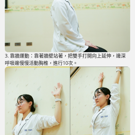
3. 靠牆運動：
靠著牆壁站著，把雙手打開向上延伸，邊深
呼吸邊慢慢活動胸椎，進行10次。