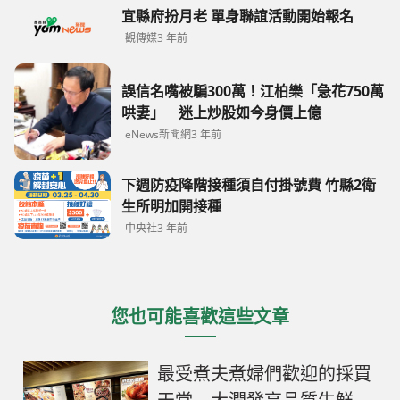
宜縣府扮月老 單身聯誼活動開始報名
觀傳媒
3 年前
誤信名嘴被騙300萬！江柏樂「急花750萬
哄妻」 迷上炒股如今身價上億
eNews新聞網
3 年前
下週防疫降階接種須自付掛號費 竹縣2衛
生所明加開接種
中央社
3 年前
您也可能喜歡這些文章
最受煮夫煮婦們歡迎的採買