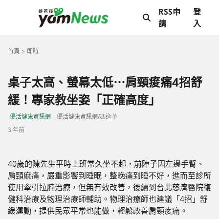
RSS申
登
請
入
首頁
即時
桌子太高、螢幕太低⋯肩頸痠痛4招舒
緩！專家教坐姿「正確高度」
優活健康資訊網
優活健康資訊網/馮逸華
3 年前
40歲的陳先生平時上班常久坐不起，前陣子因左邊手臂、
肩頸麻痛，嚴重影響到睡眠，整晚痛到睡不好，進而至診所
使用牽引拉脖治療，但無有效改善，後續到台北慈濟醫院復
健科治療及物理治療師輔助。物理治療師也建議「4招」舒
緩運動，提供民眾平常也能做，輕鬆改善肩頸痠痛。