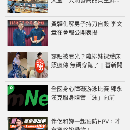
天堂 大潤發高品質生鮮熟
食最多元
黃韡化解男子持刀自殺 李文
章在會報公開表揚
露點被看光？雞排妹裸體床
照瘋傳 無碼穿幫了 | 蕃新聞
全國身心障礙游泳比賽 鄧永
漢克服身障奮「泳」向前
PR
伴侶和妳一起預防HPV，才