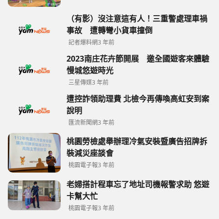
（有影）沒注意這有人！三重警處理車禍
事故 遭轉彎小貨車撞倒
記者爆料網
3 年前
2023南庄花卉節開展 邀全國遊客來體驗
慢城悠遊時光
三星傳媒
3 年前
遭控詐領助理費 北檢今再傳喚高虹安到案
說明
匯流新聞網
3 年前
桃園勞檢處舉辦理冷氣安裝暨廣告招牌拆
裝減災座談會
桃園電子報
3 年前
老婦搭計程車忘了地址司機報警求助 悠遊
卡幫大忙
桃園電子報
3 年前