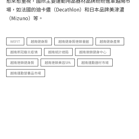
愈來愈重視，國際主要運動用品器材品牌紛紛進軍越南市
場，如法國的迪卡儂（Decathlon）和日本品牌美津濃
（Mizuno）等。
WEFIT
越南健身房
越南健身房連鎖會館
越南健身產業
越南新冠廢炎疫情
越南統計總局
越南連鎖健身中心
越南連鎖健身房
越南連鎖美容SPA
越南運動器材市場
越南運動營養品市場