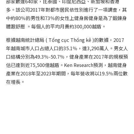
部家數達640家，比泰國、印度尼西亞、新加坡和香港
多。該公司2017年對都市居民依性別進行了一項調查，其
中約80％的男性和73％的女性上健身房健身是為了鍛鍊身
體跟舒壓 。每個人的平均月費約300,000越盾。
根據越南統計總局 ( Tổng cục Thống kê )的數據，2017
年越南城市人口占總人口的35.1％，達3,290萬人。男女人
口結構分別為49.3％-50.7％，健身產業在2017年的規模預
估已達到近75,500億越盾。Ken Research預測，越南健身
產業在2018年至2023年期間，每年營收將以19.5％兩位數
在增長。