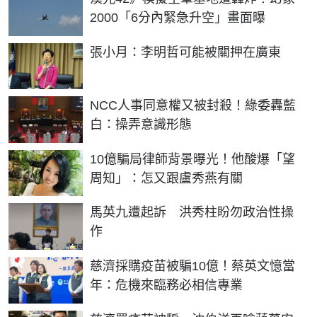
2000「6分內緊急升空」畫面曝
張小月：李明哲可能被關押在廣東
NCC人事同意權又被封殺！綠委轟藍
白：操弄意識形態
10億騙局律師背景曝光！他酸爆「望
周知」：怎又跟盧秀燕有關
馬英九遭起訴 洪秀柱盼勿政治性操
作
慈濟採購疫苗被騙10億！蔡英文憶當
年：危機來臨務必相信專業