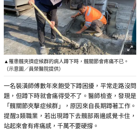
▲罹患髖夾擠症候群的病人蹲下時，髖關節會疼痛不已。
（示意圖／員榮醫院提供）
一名裝潢師傅數年來飽受下蹲困擾，平常走路沒問
題，但蹲下時就會痛得受不了。醫師檢查，發現是
「髖關節夾擊症候群」，原因來自長期蹲著工作。
提醒3類職業，若出現蹲下去髖部兩邊感覺卡住，
站起來會有疼痛感，千萬不要硬撐。