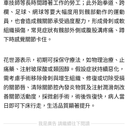
車技師等長時間蹲著工作的勞工；此外跆拳道、跨
欄、足球、網球等要大幅度用到髖部動作的運動
員，也會造成髖關節承受過度壓力，形成骨刺或軟
組織損傷，常見症狀有髖部外側或腹股溝疼痛、蹲
下時感覺關節卡住。
花世源表示，初期可採保守療法，如物理治療、止
痛藥、注射玻尿酸或類固醇。假設症狀持續惡化，
需考慮手術移除骨刺與增生組織、修復或切除受損
的關節唇、清除關節腔內發炎物質及注射潤滑劑改
善關節活動度，採微創手術，術後恢復快，病人當
日即可下床行走，生活品質顯著提升。
我是廣告 請繼續往下閱讀