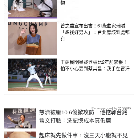
物
曾之喬宣布出書！61歲曲家瑞喊
「想找好男人」：台北應該到處都
有
王建民明星賽登板比2年前緊張！
怕不小心丟到蔡其昌：我手在冒汗
Recommended by
慈濟被騙10.6億掀攻防！他挖郭台銘
舊文打臉：洗記憶成本真低廉
PR
起床就先做件事，沒三天小腹就不見