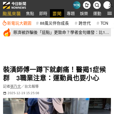
颱風來襲
要聞
焦點
即時
專題
娛樂
運動
全
新電玩大觀園
88風災伴你成長
跨世代
TCN
慈濟被詐騙後「這點」更致命？學者金句連發：比10
億元昂貴
裝潢師傅一蹲下就劇痛！醫揭1症候
群 3職業注意：運動員也要小心
記者
張乃文
／台北報導
2025-12-19 15:25:08