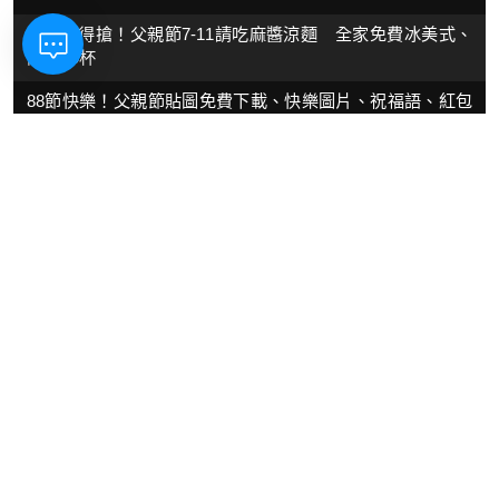
今天記得搶！父親節7-11請吃麻醬涼麵 全家免費冰美式、
限5000杯
88節快樂！父親節貼圖免費下載、快樂圖片、祝福語、紅包
一次看
白海豚颱風「根本馬拉松選手」！雨勢從北炸到南 不轉彎
登陸中國
白海豚颱風路徑往北修正！新北、基隆陸警機率降低 最新
風雨影響
7-11父親節發豆漿！門市「完成1動作」就能領：全台共217
間門市有