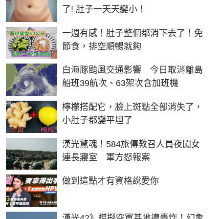
了! 肚子一天天變小！
PR
一週有感！肚子整個都消下去了！免
節食，排空順暢就夠
白海豚颱風交通影響 今日取消離島
船班39航次、63架次含加班機
PR
檸檬搭配它，臉上斑點全部消失了，
小肚子都變平坦了
漢光驚魂！584旅傳教召人員夜闖女
連長寢室 軍方怒報案
PR
做到這點才有資格說愛你
漢光42》模擬空軍基地遭轟炸！幻象