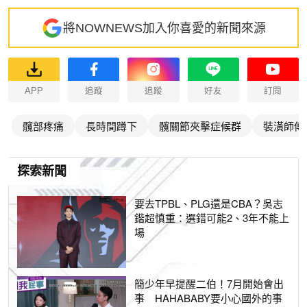
將NOWNEWS加入你喜愛的新聞來源
APP
追蹤
追蹤
好友
訂閱
髖部疼痛
長時間蹲下
髖關節夾擊症候群
裝潢師傅
探索新聞
要去TPBL、PLG還是CBA？吳志
鍇超慎重：選錯可能2、3年不能上
場
簡少年早提醒二伯！7月開始會出
事 HAHABABY要小心國外的事