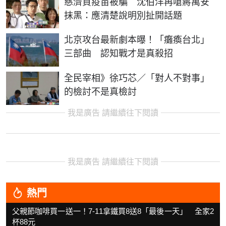
慈濟買疫苗被騙 沈伯洋再嗆蔣萬安
抹黑：應清楚說明別扯開話題
北京攻台最新劇本曝！「癱瘓台北」
三部曲 認知戰才是真殺招
全民宰相》徐巧芯／「對人不對事」
的檢討不是真檢討
我是廣告 請繼續往下閱讀
我是廣告 請繼續往下閱讀
熱門
父親節咖啡買一送一！7-11拿鐵買8送8「最後一天」 全家2
杯88元