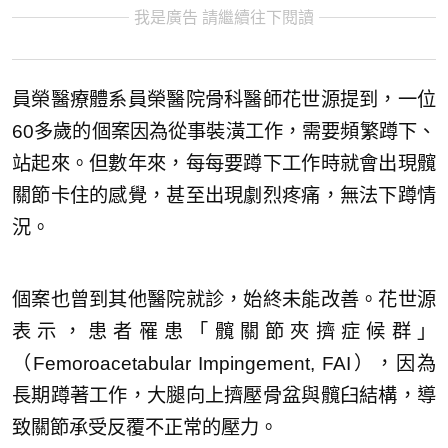
我是廣告 請繼續往下閱讀
員榮醫療體系員榮醫院骨科醫師花世源提到，一位
60多歲的個案因為從事裝潢工作，需要頻繁蹲下、
站起來。但數年來，每每要蹲下工作時就會出現髖
關節卡住的感覺，甚至出現劇烈疼痛，無法下蹲情
況。
個案也曾到其他醫院就診，始終未能改善。花世源
表示，患者罹患「髖關節夾擠症候群」
（Femoroacetabular Impingement, FAI），因為
長期蹲著工作，大腿向上擠壓骨盆與髖臼結構，導
致關節承受反覆不正常的壓力。