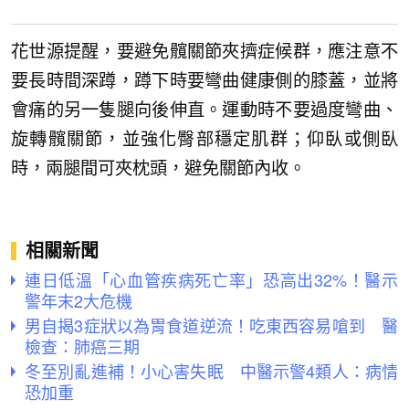
花世源提醒，要避免髖關節夾擠症候群，應注意不
要長時間深蹲，蹲下時要彎曲健康側的膝蓋，並將
會痛的另一隻腿向後伸直。運動時不要過度彎曲、
旋轉髖關節，並強化臀部穩定肌群；仰臥或側臥
時，兩腿間可夾枕頭，避免關節內收。
相關新聞
連日低溫「心血管疾病死亡率」恐高出32%！醫示
警年末2大危機
男自揭3症狀以為胃食道逆流！吃東西容易嗆到 醫
檢查：肺癌三期
冬至別亂進補！小心害失眠 中醫示警4類人：病情
恐加重