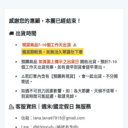
感謝您的惠顧，本團已經結束！
🚚
出貨時間
現貨商品7-10個工作天出貨
⚠️
備貨期較長，如無法久等請勿下單
預購商品
如頁面上標示之出貨日
開始出貨，預計7-10
個工作天出貨完畢，如有提早到貨會提早寄出。
⚠️若訂單內含有【預購與現貨】，會一起出貨，不分開
寄送。
如遇不可抗力因素影響，如：各大節慶、天候不佳等，
到貨時間可能延遲，敬請見諒。
💁
客服資訊｜週末/國定假日 無服務
信箱：lana.lana97915＠gmail.com
Line：
@630poyfu
(帳號有含@)